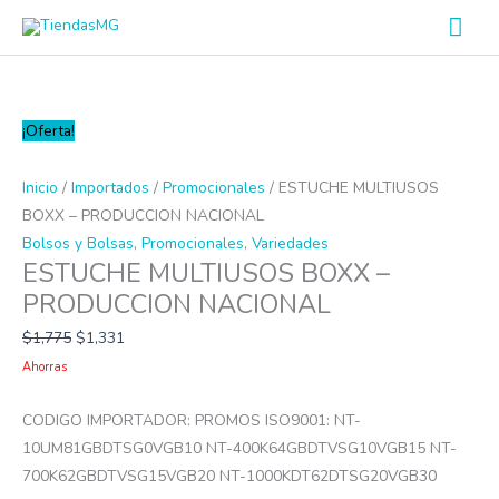
Ir
Men
al
prin
contenido
ESTUCHE
¡Oferta!
MULTIUSOS
BOXX
Inicio
/
Importados
/
Promocionales
/ ESTUCHE MULTIUSOS
-
BOXX – PRODUCCION NACIONAL
PRODUCCION
Bolsos y Bolsas
,
Promocionales
,
Variedades
ESTUCHE MULTIUSOS BOXX –
NACIONAL
cantidad
PRODUCCION NACIONAL
$
1,775
$
1,331
Ahorras
CODIGO IMPORTADOR: PROMOS ISO9001: NT-
10UM81GBDTSG0VGB10 NT-400K64GBDTVSG10VGB15 NT-
700K62GBDTVSG15VGB20 NT-1000KDT62DTSG20VGB30