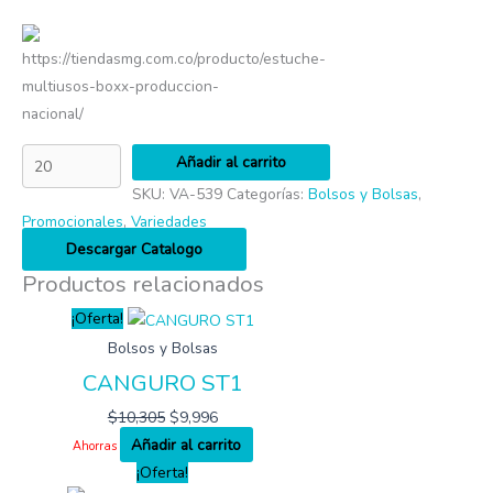
https://tiendasmg.com.co/producto/estuche-
multiusos-boxx-produccion-
nacional/
Añadir al carrito
SKU:
VA-539
Categorías:
Bolsos y Bolsas
,
Promocionales
,
Variedades
Descargar Catalogo
Productos relacionados
¡Oferta!
Bolsos y Bolsas
CANGURO ST1
$
10,305
$
9,996
Añadir al carrito
Ahorras
¡Oferta!