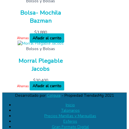
Bolsos y Bolsas
Bolsa- Mochila
Bazman
$
3,880
Añadir al carrito
Ahorras
Bolsos y Bolsas
Morral Plegable
Jacobs
$
30,400
Añadir al carrito
Ahorras
Desarrollado por
Colguia
- Propiedad TiendasMg 2021
Inicio
Talonarios
Precios Manillas y Marquillas
Esferos
Gran Formato Digital