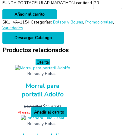
FUNDA PORTACELULAR MARATHON cantidad
Añadir al carrito
SKU:
VA-1154
Categorías:
Bolsos y Bolsas
,
Promocionales
,
Variedades
Descargar Catalogo
Productos relacionados
¡Oferta!
Bolsos y Bolsas
Morral para
portatil Adolfo
$
172,990
$
138,392
Añadir al carrito
Ahorras
Bolsos y Bolsas