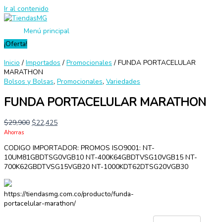
Ir al contenido
Menú principal
¡Oferta!
Inicio
/
Importados
/
Promocionales
/ FUNDA PORTACELULAR
MARATHON
Bolsos y Bolsas
,
Promocionales
,
Variedades
FUNDA PORTACELULAR MARATHON
$
29,900
$
22,425
Ahorras
CODIGO IMPORTADOR: PROMOS ISO9001: NT-
10UM81GBDTSG0VGB10 NT-400K64GBDTVSG10VGB15 NT-
700K62GBDTVSG15VGB20 NT-1000KDT62DTSG20VGB30
https://tiendasmg.com.co/producto/funda-
portacelular-marathon/