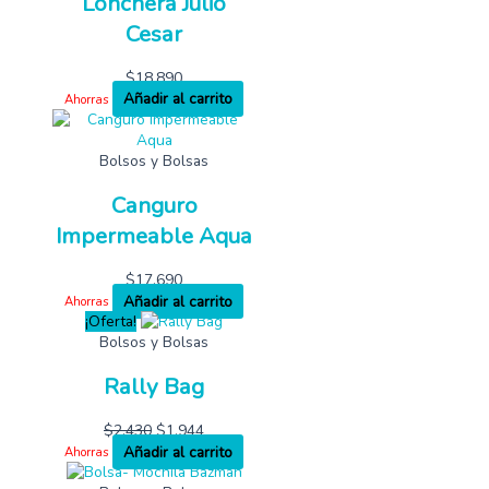
Lonchera Julio
Cesar
$
18,890
Añadir al carrito
Ahorras
Bolsos y Bolsas
Canguro
Impermeable Aqua
$
17,690
Añadir al carrito
Ahorras
¡Oferta!
Bolsos y Bolsas
Rally Bag
$
2,430
$
1,944
Añadir al carrito
Ahorras