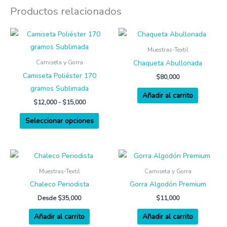
Productos relacionados
Rango
Este
de
producto
precios:
Muestras-Textil
desde
tiene
Chaqueta Abullonada
Camiseta y Gorra
$12,000
múltiples
hasta
Camiseta Poliéster 170
$
80,000
$15,000
variantes.
gramos Sublimada
Añadir al carrito
Las
$
12,000
-
$
15,000
opciones
Seleccionar opciones
se
pueden
elegir
en
Muestras-Textil
Camiseta y Gorra
la
Chaleco Periodista
Gorra Algodón Premium
página
de
Desde
$
35,000
$
11,000
producto
Añadir al carrito
Añadir al carrito