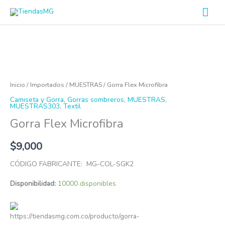
Ir
Men
al
prin
contenido
Gorra
Flex
Microfibra
Inicio
/
Importados
/
MUESTRAS
/ Gorra Flex Microfibra
cantidad
Camiseta y Gorra
,
Gorras sombreros
,
MUESTRAS
,
MUESTRAS303
,
Textil
Gorra Flex Microfibra
$
9,000
CÓDIGO FABRICANTE: MG-COL-SGK2
Disponibilidad:
10000 disponibles
https://tiendasmg.com.co/producto/gorra-