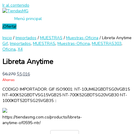
Ir al contenido
Menú principal
¡Oferta!
Inicio
/
Importados
/
MUESTRAS
/
Muestras-Oficina
/ Libreta Anytime
Gif
,
Importados
,
MUESTRAS
,
Muestras-Oficina
,
MUESTRAS303
,
Oficina
,
X4
Libreta Anytime
$
6,270
$
5,016
Ahorras
CODIGO IMPORTADOR: GIF ISO9001: NT-10UM62GBDTSG0VGB15
NT-400K52GBDTVSG15VGB25 NT-700K52GBDTSG20VGB30 NT-
1000KDT52DTSG25VGB35 ::
https://tiendasmg.com.co/producto/libreta-
anytime-of0595-ntr/