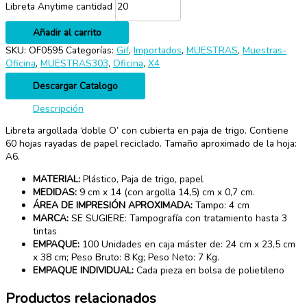
Libreta Anytime cantidad
Añadir al carrito
SKU:
OF0595
Categorías:
Gif
,
Importados
,
MUESTRAS
,
Muestras-
Oficina
,
MUESTRAS303
,
Oficina
,
X4
Descargar Catalogo
Descripción
Libreta argollada ‘doble O’ con cubierta en paja de trigo. Contiene
60 hojas rayadas de papel reciclado. Tamaño aproximado de la hoja:
A6.
MATERIAL:
Plástico, Paja de trigo, papel
MEDIDAS:
9 cm x 14 (con argolla 14,5) cm x 0,7 cm.
ÁREA DE IMPRESIÓN APROXIMADA:
Tampo: 4 cm
MARCA:
SE SUGIERE: Tampografía con tratamiento hasta 3
tintas
EMPAQUE:
100 Unidades en caja máster de: 24 cm x 23,5 cm
x 38 cm; Peso Bruto: 8 Kg; Peso Neto: 7 Kg.
EMPAQUE INDIVIDUAL:
Cada pieza en bolsa de polietileno
Productos relacionados