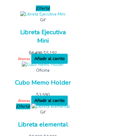
¡Oferta!
Gif
Libreta Ejecutiva
Mini
$
6,490
$
5,192
Añadir al carrito
Ahorras
Oficina
Cubo Memo Holder
$
3,590
Añadir al carrito
Ahorras
¡Oferta!
Gif
Libreta elemental