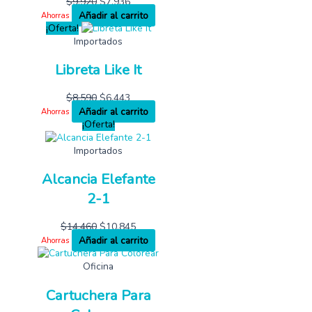
$
9,920
$
7,936
Añadir al carrito
Ahorras
¡Oferta!
Importados
Libreta Like It
$
8,590
$
6,443
Añadir al carrito
Ahorras
¡Oferta!
Importados
Alcancia Elefante
2-1
$
14,460
$
10,845
Añadir al carrito
Ahorras
Oficina
Cartuchera Para