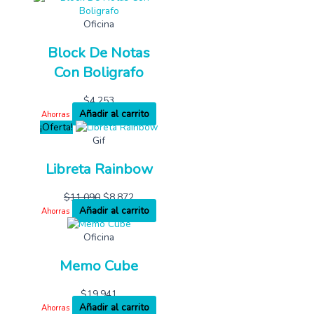
Oficina
Block De Notas
Con Boligrafo
$
4,253
Añadir al carrito
Ahorras
¡Oferta!
Gif
Libreta Rainbow
$
11,090
$
8,872
Añadir al carrito
Ahorras
Oficina
Memo Cube
$
19,941
Añadir al carrito
Ahorras