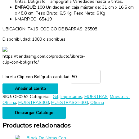
tintas. Bolígrafo: Tampografía Variedades hasta 5 tintas.
EMPAQUE:
100 Unidades en caja máster de: 31 cm x 16,5 cm
x 48,8 cm; Peso Bruto: 6,5 Kg; Peso Neto: 6 Kg
I-MARPICO 65+19
UBICACION: T415 CODIGO DE BARRAS: 25508
Disponibilidad:
1000 disponibles
https://tiendasmg.com.co/producto/libreta-
clip-con-boligrafo/
Libreta Clip con Bolígrafo cantidad
Añadir al carrito
SKU:
OF0252
Categorías:
Gif
,
Importados
,
MUESTRAS
,
Muestras-
Oficina
,
MUESTRAS303
,
MUESTRASGIF303
,
Oficina
Descargar Catalogo
Productos relacionados