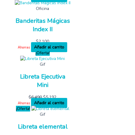
Oficina
Banderitas Mágicas
Index II
$
2,100
Añadir al carrito
Ahorras
¡Oferta!
Gif
Libreta Ejecutiva
Mini
$
6,490
$
5,192
Añadir al carrito
Ahorras
¡Oferta!
Gif
Libreta elemental