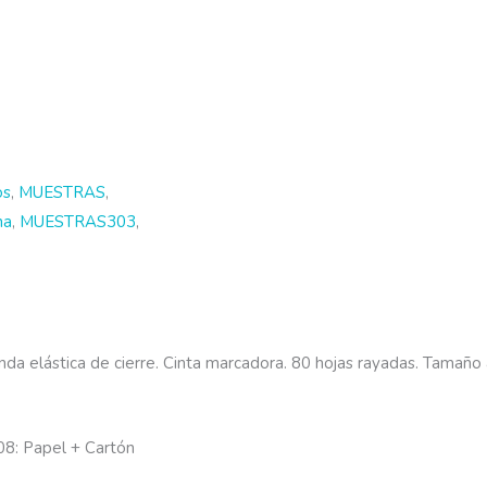
os
,
MUESTRAS
,
na
,
MUESTRAS303
,
nda elástica de cierre. Cinta marcadora. 80 hojas rayadas. Tamaño 
08: Papel + Cartón