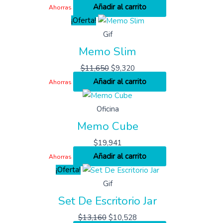
Añadir al carrito
Ahorras
¡Oferta!
Gif
Memo Slim
$
11,650
$
9,320
Añadir al carrito
Ahorras
Oficina
Memo Cube
$
19,941
Añadir al carrito
Ahorras
¡Oferta!
Gif
Set De Escritorio Jar
$
13,160
$
10,528