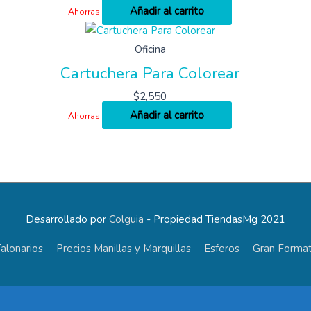
Añadir al carrito
Ahorras
Oficina
Cartuchera Para Colorear
$
2,550
Añadir al carrito
Ahorras
Desarrollado por
Colguia
- Propiedad TiendasMg 2021
alonarios
Precios Manillas y Marquillas
Esferos
Gran Format