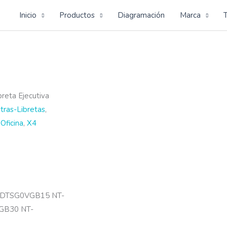
Inicio
Productos
Diagramación
Marca
breta Ejecutiva
tras-Libretas
,
,
Oficina
,
X4
BDTSG0VGB15 NT-
GB30 NT-