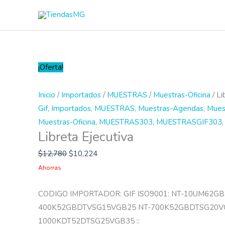
Ir
al
contenido
Libreta
¡Oferta!
Ejecutiva
cantidad
Inicio
/
Importados
/
MUESTRAS
/
Muestras-Oficina
/ Li
Gif
,
Importados
,
MUESTRAS
,
Muestras-Agendas
,
Mues
Muestras-Oficina
,
MUESTRAS303
,
MUESTRASGIF303
Libreta Ejecutiva
$
12,780
$
10,224
Ahorras
CODIGO IMPORTADOR: GIF ISO9001: NT-10UM62G
400K52GBDTVSG15VGB25 NT-700K52GBDTSG20V
1000KDT52DTSG25VGB35 ::