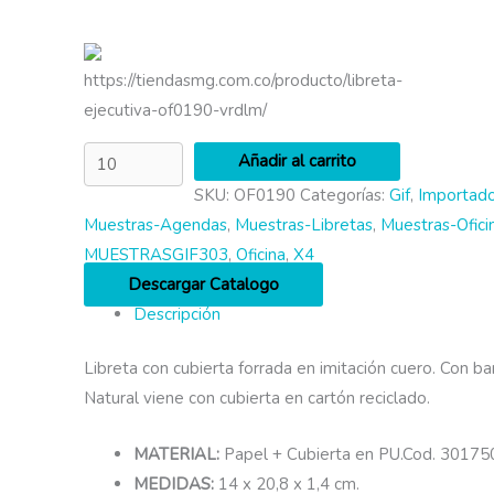
https://tiendasmg.com.co/producto/libreta-
ejecutiva-of0190-vrdlm/
Añadir al carrito
SKU:
OF0190
Categorías:
Gif
,
Importad
Muestras-Agendas
,
Muestras-Libretas
,
Muestras-Ofici
MUESTRASGIF303
,
Oficina
,
X4
Descargar Catalogo
Descripción
Libreta con cubierta forrada en imitación cuero. Con ba
Natural viene con cubierta en cartón reciclado.
MATERIAL:
Papel + Cubierta en PU.Cod. 30175
MEDIDAS:
14 x 20,8 x 1,4 cm.