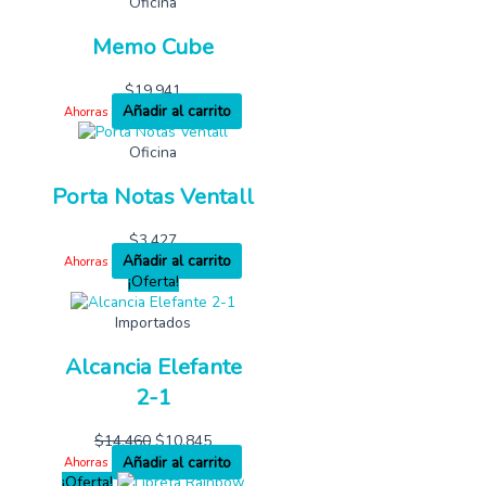
Oficina
Memo Cube
$
19,941
Añadir al carrito
Ahorras
Oficina
Porta Notas Ventall
$
3,427
Añadir al carrito
Ahorras
¡Oferta!
Importados
Alcancia Elefante
2-1
$
14,460
$
10,845
Añadir al carrito
Ahorras
¡Oferta!