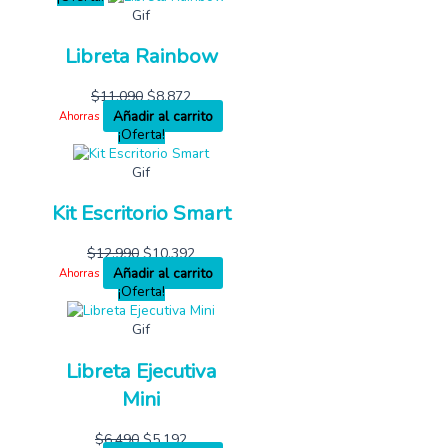
Gif
Libreta Rainbow
$
11,090
$
8,872
Añadir al carrito
Ahorras
¡Oferta!
Gif
Kit Escritorio Smart
$
12,990
$
10,392
Añadir al carrito
Ahorras
¡Oferta!
Gif
Libreta Ejecutiva
Mini
$
6,490
$
5,192