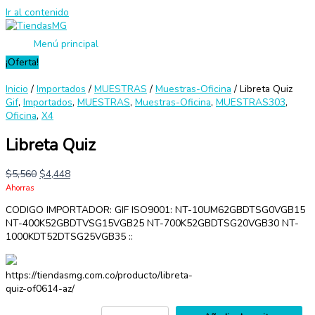
Ir al contenido
Menú principal
¡Oferta!
Inicio
/
Importados
/
MUESTRAS
/
Muestras-Oficina
/ Libreta Quiz
Gif
,
Importados
,
MUESTRAS
,
Muestras-Oficina
,
MUESTRAS303
,
Oficina
,
X4
Libreta Quiz
$
5,560
$
4,448
Ahorras
CODIGO IMPORTADOR: GIF ISO9001: NT-10UM62GBDTSG0VGB15
NT-400K52GBDTVSG15VGB25 NT-700K52GBDTSG20VGB30 NT-
1000KDT52DTSG25VGB35 ::
https://tiendasmg.com.co/producto/libreta-
quiz-of0614-az/