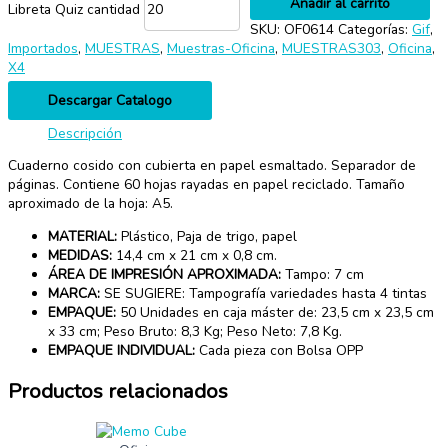
Añadir al carrito
Libreta Quiz cantidad
SKU:
OF0614
Categorías:
Gif
,
Importados
,
MUESTRAS
,
Muestras-Oficina
,
MUESTRAS303
,
Oficina
,
X4
Descargar Catalogo
Descripción
Cuaderno cosido con cubierta en papel esmaltado. Separador de
páginas. Contiene 60 hojas rayadas en papel reciclado. Tamaño
aproximado de la hoja: A5.
MATERIAL:
Plástico, Paja de trigo, papel
MEDIDAS:
14,4 cm x 21 cm x 0,8 cm.
ÁREA DE IMPRESIÓN APROXIMADA:
Tampo: 7 cm
MARCA:
SE SUGIERE: Tampografía variedades hasta 4 tintas
EMPAQUE:
50 Unidades en caja máster de: 23,5 cm x 23,5 cm
x 33 cm; Peso Bruto: 8,3 Kg; Peso Neto: 7,8 Kg.
EMPAQUE INDIVIDUAL:
Cada pieza con Bolsa OPP
Productos relacionados