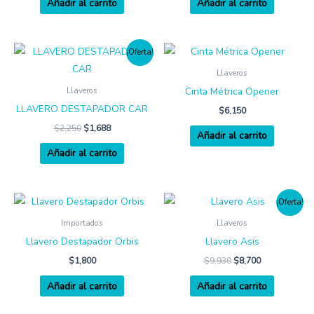
Añadir al carrito
Añadir al carrito
¡Oferta!
Llaveros
Cinta Métrica Opener
Llaveros
LLAVERO DESTAPADOR CAR
$
6,150
$
2,250
$
1,688
Añadir al carrito
Añadir al carrito
El
El
¡Oferta!
precio
precio
original
actual
Importados
Llaveros
era:
es:
Llavero Destapador Orbis
Llavero Asis
$9,930.
$8,700.
$
1,800
$
9,930
$
8,700
Añadir al carrito
Añadir al carrito