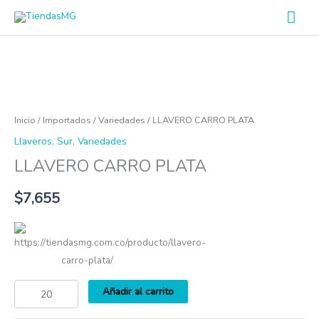
Ir
Men
al
prin
contenido
LLAVERO
CARRO
PLATA
Inicio
/
Importados
/
Variedades
/ LLAVERO CARRO PLATA
cantidad
Llaveros
,
Sur
,
Variedades
LLAVERO CARRO PLATA
$
7,655
https://tiendasmg.com.co/producto/llavero-
carro-plata/
Añadir al carrito