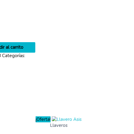
ir al carrito
3
Categorías:
¡Oferta!
Llaveros