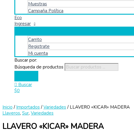
Muestras
Campaña Política
Eco
Ingresar
Carrito
Registrate
Mi cuenta
Buscar por:
Búsqueda de productos
Buscar
$
0
Inicio
/
Importados
/
Variedades
/ LLAVERO «KICAR» MADERA
Llaveros
,
Sur
,
Variedades
LLAVERO «KICAR» MADERA