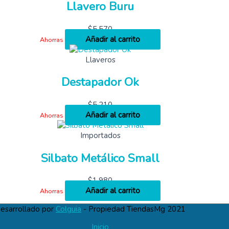
Llavero Buru
$
5,570
Añadir al carrito
Ahorras
Llaveros
Destapador Ok
$
5,210
Añadir al carrito
Ahorras
Importados
Silbato Metálico Small
$
1,980
Añadir al carrito
Ahorras
esarrollado por
Colguia
- Propiedad TiendasMg 2021
Inicio