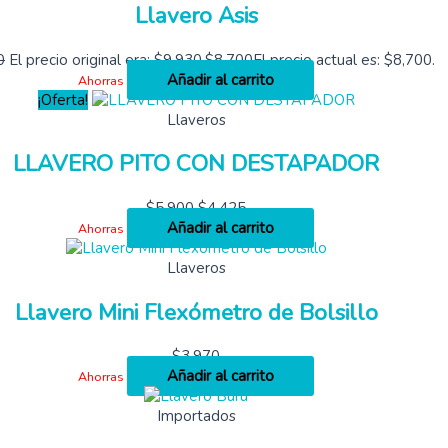
Llavero Asis
0
El precio original era: $9,930.
$
8,700
El precio actual es: $8,700.
Añadir al carrito
Ahorras
¡Oferta!
Llaveros
LLAVERO PITO CON DESTAPADOR
$
5,900
$
4,425
Añadir al carrito
Ahorras
Llaveros
Llavero Mini Flexómetro de Bolsillo
$
3,970
Añadir al carrito
Ahorras
Importados