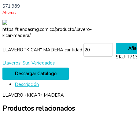
$
71,989
Ahorras
https://tiendasmg.com.co/producto/llavero-
kicar-madera/
Añad
LLAVERO "KICAR" MADERA cantidad
SKU:
T71
Llaveros
,
Sur
,
Variedades
Descargar Catalogo
Descripción
LLAVERO «KICAR» MADERA
Productos relacionados