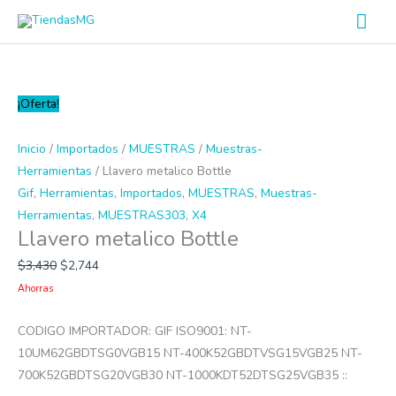
Ir
Men
al
prin
contenido
Llavero
¡Oferta!
metalico
Bottle
Inicio
/
Importados
/
MUESTRAS
/
Muestras-
cantidad
Herramientas
/ Llavero metalico Bottle
Gif
,
Herramientas
,
Importados
,
MUESTRAS
,
Muestras-
Herramientas
,
MUESTRAS303
,
X4
Llavero metalico Bottle
$
3,430
$
2,744
Ahorras
CODIGO IMPORTADOR: GIF ISO9001: NT-
10UM62GBDTSG0VGB15 NT-400K52GBDTVSG15VGB25 NT-
700K52GBDTSG20VGB30 NT-1000KDT52DTSG25VGB35 ::