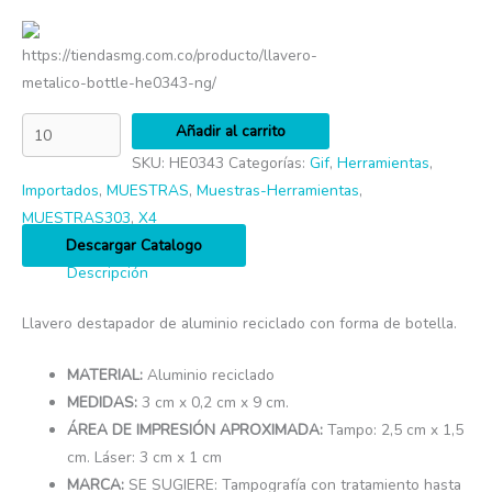
https://tiendasmg.com.co/producto/llavero-
metalico-bottle-he0343-ng/
Añadir al carrito
SKU:
HE0343
Categorías:
Gif
,
Herramientas
,
Importados
,
MUESTRAS
,
Muestras-Herramientas
,
MUESTRAS303
,
X4
Descargar Catalogo
Descripción
Llavero destapador de aluminio reciclado con forma de botella.
MATERIAL:
Aluminio reciclado
MEDIDAS:
3 cm x 0,2 cm x 9 cm.
ÁREA DE IMPRESIÓN APROXIMADA:
Tampo: 2,5 cm x 1,5
cm. Láser: 3 cm x 1 cm
MARCA:
SE SUGIERE: Tampografía con tratamiento hasta