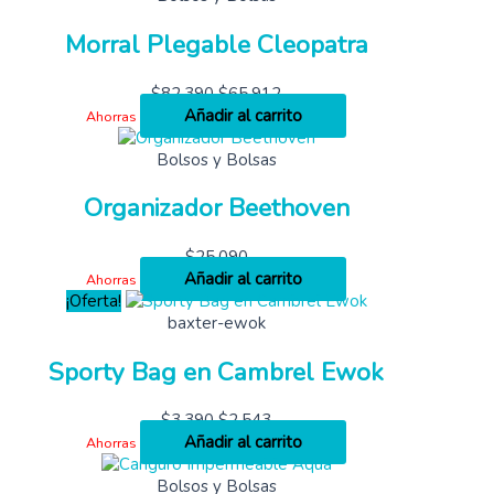
Morral Plegable Cleopatra
$
82,390
$
65,912
Añadir al carrito
Ahorras
Bolsos y Bolsas
Organizador Beethoven
$
25,090
Añadir al carrito
Ahorras
¡Oferta!
baxter-ewok
Sporty Bag en Cambrel Ewok
$
3,390
$
2,543
Añadir al carrito
Ahorras
Bolsos y Bolsas