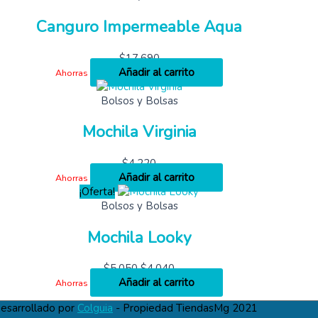
Canguro Impermeable Aqua
$
17,690
Añadir al carrito
Ahorras
Bolsos y Bolsas
Mochila Virginia
$
4,220
Añadir al carrito
Ahorras
¡Oferta!
Bolsos y Bolsas
Mochila Looky
$
5,050
$
4,040
Añadir al carrito
Ahorras
esarrollado por
Colguia
- Propiedad TiendasMg 2021