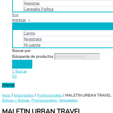
Muestras
Campaña Política
Eco
Ingresar
Carrito
Registrate
Mi cuenta
Buscar por:
Búsqueda de productos
Buscar
$
0
¡Oferta!
Inicio
/
Importados
/
Promocionales
/ MALETIN URBAN TRAVEL
Bolsos y Bolsas
,
Promocionales
,
Variedades
MALETIN URBAN TRAVEL