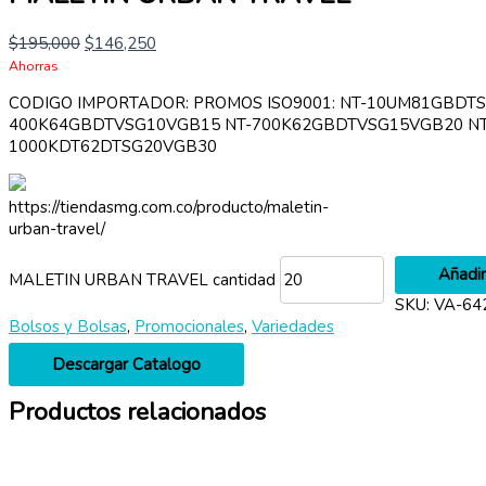
$
195,000
$
146,250
Ahorras
CODIGO IMPORTADOR: PROMOS ISO9001: NT-10UM81GBDT
400K64GBDTVSG10VGB15 NT-700K62GBDTVSG15VGB20 NT
1000KDT62DTSG20VGB30
https://tiendasmg.com.co/producto/maletin-
urban-travel/
Añadir
MALETIN URBAN TRAVEL cantidad
SKU:
VA-64
Bolsos y Bolsas
,
Promocionales
,
Variedades
Descargar Catalogo
Productos relacionados