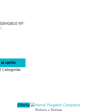
SG0VGB10 NT-
-
 al carrito
2
Categorías:
¡Oferta!
Bolsos y Bolsas