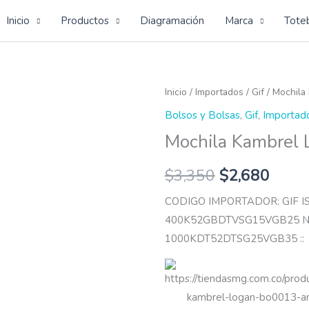
Inicio
Productos
Diagramación
Marca
Tote
Mochila
Inicio
/
Importados
/
Gif
/ Mochila
Kambrel
Bolsos y Bolsas
,
Gif
,
Importad
Logan
Mochila Kambrel 
cantidad
$
3,350
$
2,680
CODIGO IMPORTADOR: GIF 
400K52GBDTVSG15VGB25 N
1000KDT52DTSG25VGB35 ::
https://tiendasmg.com.co/prod
kambrel-logan-bo0013-a