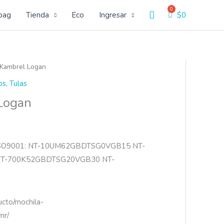
Buscar
bag
Tienda
Eco
Ingresar
$
0
 Kambrel Logan
os
,
Tulas
Logan
ISO9001: NT-10UM62GBDTSG0VGB15 NT-
T-700K52GBDTSG20VGB30 NT-
ucto/mochila-
mr/