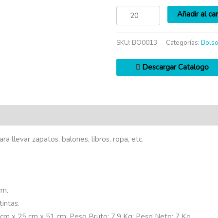
Añadir al car
SKU:
BO0013
Categorías:
Bolso
Descargar Catalogo
ra llevar zapatos, balones, libros, ropa, etc.
cm.
intas.
cm x 25 cm x 51 cm; Peso Bruto: 7,9 Kg; Peso Neto: 7 Kg.