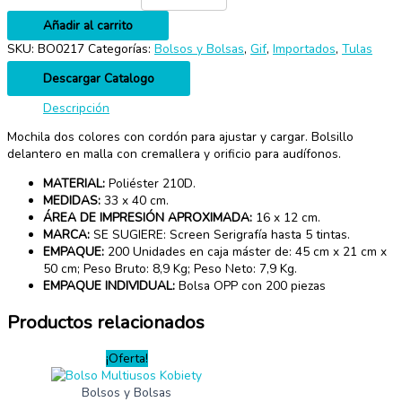
Añadir al carrito
SKU:
BO0217
Categorías:
Bolsos y Bolsas
,
Gif
,
Importados
,
Tulas
Descargar Catalogo
Descripción
Mochila dos colores con cordón para ajustar y cargar. Bolsillo
delantero en malla con cremallera y orificio para audífonos.
MATERIAL:
Poliéster 210D.
MEDIDAS:
33 x 40 cm.
ÁREA DE IMPRESIÓN APROXIMADA:
16 x 12 cm.
MARCA:
SE SUGIERE: Screen Serigrafía hasta 5 tintas.
EMPAQUE:
200 Unidades en caja máster de: 45 cm x 21 cm x
50 cm; Peso Bruto: 8,9 Kg; Peso Neto: 7,9 Kg.
EMPAQUE INDIVIDUAL:
Bolsa OPP con 200 piezas
Productos relacionados
¡Oferta!
Bolsos y Bolsas