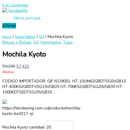
Ir al contenido
Menú principal
¡Oferta!
Inicio
/
Importados
/
Gif
/ Mochila Kyoto
Bolsos y Bolsas
,
Gif
,
Importados
,
Tulas
Mochila Kyoto
$
9,290
$
7,432
Ahorras
CODIGO IMPORTADOR: GIF ISO9001: NT-10UM62GBDTSG0VGB15
NT-400K52GBDTVSG15VGB25 NT-700K52GBDTSG20VGB30 NT-
1000KDT52DTSG25VGB35 ::
https://tiendasmg.com.co/producto/mochila-
kyoto-bo0217-rj/
Mochila Kyoto cantidad