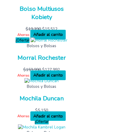
Bolso Multiusos
Kobiety
$
19,390
$
15,512
Añadir al carrito
Ahorras
¡Oferta!
Bolsos y Bolsas
Morral Rochester
$
159,990
$
127,992
Añadir al carrito
Ahorras
Bolsos y Bolsas
Mochila Duncan
$
5,150
Añadir al carrito
Ahorras
¡Oferta!