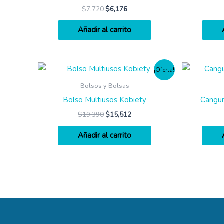
$
7,720
$
6,176
Añadir al carrito
¡Oferta!
Bolsos y Bolsas
Bolso Multiusos Kobiety
Cangu
$
19,390
$
15,512
Añadir al carrito