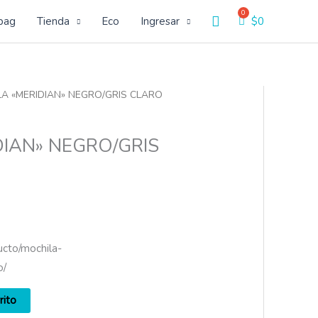
Buscar
bag
Tienda
Eco
Ingresar
$
0
LA «MERIDIAN» NEGRO/GRIS CLARO
IAN» NEGRO/GRIS
ucto/mochila-
o/
rito