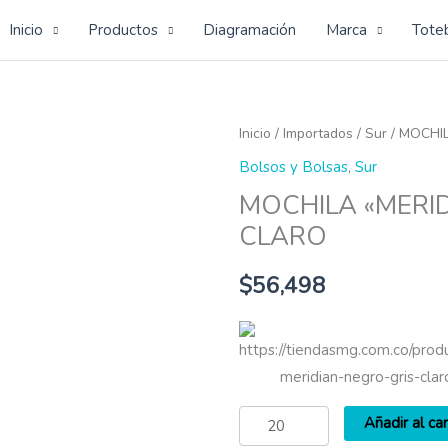
Inicio
Productos
Diagramación
Marca
Tote
MOCHILA
Inicio
/
Importados
/
Sur
/ MOCHI
"MERIDIAN"
Bolsos y Bolsas
,
Sur
NEGRO/GRIS
MOCHILA «MERID
CLARO
CLARO
cantidad
$
56,498
https://tiendasmg.com.co/prod
meridian-negro-gris-clar
Añadir al car