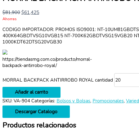
$
81,900
$
61,425
Ahorras
CODIGO IMPORTADOR: PROMOS ISO9001: NT-10UM81GBDT
400K64GBDTVSG10VGB15 NT-700K62GBDTVSG15VGB20 NT
1000KDT62DTSG20VGB30
https://tiendasmg.com.co/producto/morral-
backpack-antirrobo-royal/
MORRAL BACKPACK ANTIRROBO ROYAL cantidad
Añadir al carrito
SKU:
VA-904
Categorías:
Bolsos y Bolsas
,
Promocionales
,
Varie
Descargar Catalogo
Productos relacionados