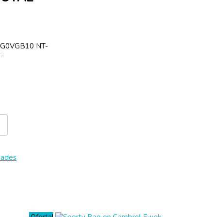
SG0VGB10 NT-
-
dades