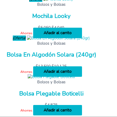
Bolsos y Bolsas
Mochila Looky
$
5,050
$
4,040
Añadir al carrito
Ahorras
¡Oferta!
Bolsos y Bolsas
Bolsa En Algodón Solara (240gr)
$
13,500
$
10,125
Añadir al carrito
Ahorras
Bolsos y Bolsas
Bolsa Plegable Boticelli
$
4,875
Añadir al carrito
Ahorras