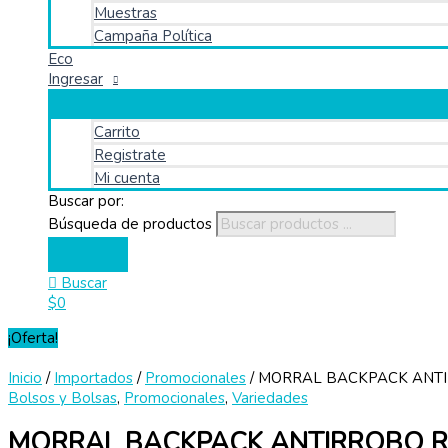
Muestras
Campaña Política
Eco
Ingresar
Carrito
Registrate
Mi cuenta
Buscar por:
Búsqueda de productos
Buscar
$
0
¡Oferta!
Inicio
/
Importados
/
Promocionales
/ MORRAL BACKPACK ANT
Bolsos y Bolsas
,
Promocionales
,
Variedades
MORRAL BACKPACK ANTIRROBO 