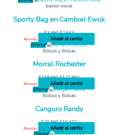
¡Oferta!
baxter-ewok
Sporty Bag en Cambrel Ewok
$
3,390
$
2,543
Añadir al carrito
Ahorras
¡Oferta!
Bolsos y Bolsas
Morral Rochester
$
159,990
$
127,992
Añadir al carrito
Ahorras
¡Oferta!
Bolsos y Bolsas
Canguro Randy
$
20,590
$
16,472
Añadir al carrito
Ahorras
¡Oferta!