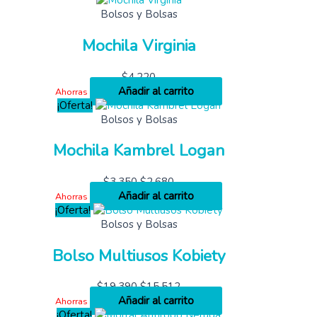
Bolsos y Bolsas
Mochila Virginia
$
4,220
Añadir al carrito
Ahorras
¡Oferta!
Bolsos y Bolsas
Mochila Kambrel Logan
$
3,350
$
2,680
Añadir al carrito
Ahorras
¡Oferta!
Bolsos y Bolsas
Bolso Multiusos Kobiety
$
19,390
$
15,512
Añadir al carrito
Ahorras
¡Oferta!