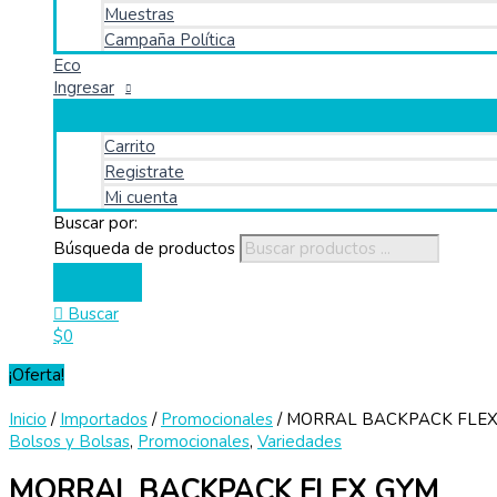
Muestras
Campaña Política
Eco
Ingresar
Carrito
Registrate
Mi cuenta
Buscar por:
Búsqueda de productos
Buscar
$
0
¡Oferta!
Inicio
/
Importados
/
Promocionales
/ MORRAL BACKPACK FLE
Bolsos y Bolsas
,
Promocionales
,
Variedades
MORRAL BACKPACK FLEX GYM