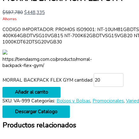
$
597,780
$
448,335
Ahorras
CODIGO IMPORTADOR: PROMOS ISO9001: NT-10UM81GBDT
400K64GBDTVSG10VGB15 NT-700K62GBDTVSG15VGB20 NT
1000KDT62DTSG20VGB30
https://tiendasmg.com.co/producto/morral-
backpack-flex-gym/
MORRAL BACKPACK FLEX GYM cantidad
Añadir al carrito
SKU:
VA-999
Categorías:
Bolsos y Bolsas
,
Promocionales
,
Varie
Descargar Catalogo
Productos relacionados