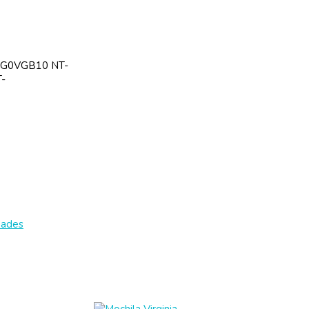
SG0VGB10 NT-
-
dades