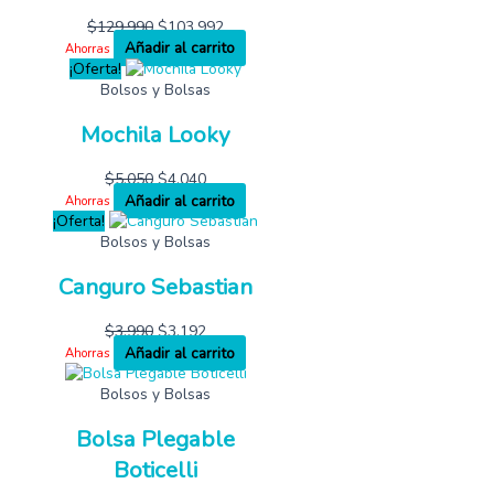
$
129,990
$
103,992
Añadir al carrito
Ahorras
¡Oferta!
Bolsos y Bolsas
Mochila Looky
$
5,050
$
4,040
Añadir al carrito
Ahorras
¡Oferta!
Bolsos y Bolsas
Canguro Sebastian
$
3,990
$
3,192
Añadir al carrito
Ahorras
Bolsos y Bolsas
Bolsa Plegable
Boticelli