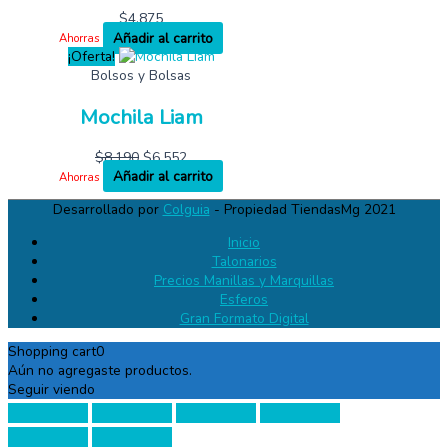
$
4,875
Añadir al carrito
Ahorras
¡Oferta!
Bolsos y Bolsas
Mochila Liam
$
8,190
$
6,552
Añadir al carrito
Ahorras
Desarrollado por
Colguia
- Propiedad TiendasMg 2021
Inicio
Talonarios
Precios Manillas y Marquillas
Esferos
Gran Formato Digital
Shopping cart
0
Aún no agregaste productos.
Seguir viendo