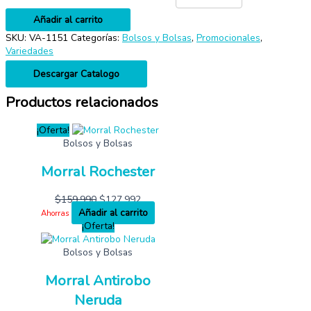
Añadir al carrito
SKU:
VA-1151
Categorías:
Bolsos y Bolsas
,
Promocionales
,
Variedades
Descargar Catalogo
Productos relacionados
¡Oferta!
Bolsos y Bolsas
Morral Rochester
$
159,990
$
127,992
Añadir al carrito
Ahorras
¡Oferta!
Bolsos y Bolsas
Morral Antirobo
Neruda