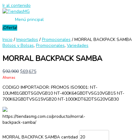
Ir al contenido
Menú principal
¡Oferta!
Inicio
/
Importados
/
Promocionales
/ MORRAL BACKPACK SAMBA
Bolsos y Bolsas
,
Promocionales
,
Variedades
MORRAL BACKPACK SAMBA
$
92,900
$
69,675
Ahorras
CODIGO IMPORTADOR: PROMOS ISO9001: NT-
10UM81GBDTSG0VGB10 NT-400K64GBDTVSG10VGB15 NT-
700K62GBDTVSG15VGB20 NT-1000KDT62DTSG20VGB30
https://tiendasmg.com.co/producto/morral-
backpack-samba/
MORRAL BACKPACK SAMBA cantidad