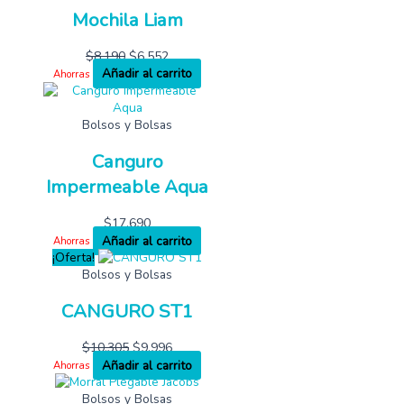
Mochila Liam
$
8,190
$
6,552
Añadir al carrito
Ahorras
Bolsos y Bolsas
Canguro
Impermeable Aqua
$
17,690
Añadir al carrito
Ahorras
¡Oferta!
Bolsos y Bolsas
CANGURO ST1
$
10,305
$
9,996
Añadir al carrito
Ahorras
Bolsos y Bolsas