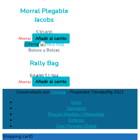
Morral Plegable
Jacobs
$
30,400
Añadir al carrito
Ahorras
¡Oferta!
Bolsos y Bolsas
Rally Bag
$
2,430
$
1,944
Añadir al carrito
Ahorras
Desarrollado por
Colguia
- Propiedad TiendasMg 2021
Inicio
Talonarios
Precios Manillas y Marquillas
Esferos
Gran Formato Digital
Shopping cart
0