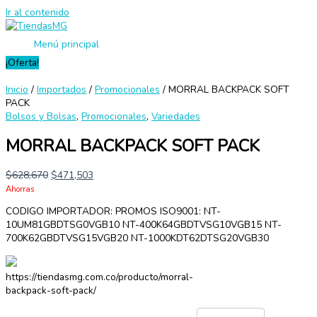
Ir al contenido
Menú principal
¡Oferta!
Inicio
/
Importados
/
Promocionales
/ MORRAL BACKPACK SOFT
PACK
Bolsos y Bolsas
,
Promocionales
,
Variedades
MORRAL BACKPACK SOFT PACK
$
628,670
$
471,503
Ahorras
CODIGO IMPORTADOR: PROMOS ISO9001: NT-
10UM81GBDTSG0VGB10 NT-400K64GBDTVSG10VGB15 NT-
700K62GBDTVSG15VGB20 NT-1000KDT62DTSG20VGB30
https://tiendasmg.com.co/producto/morral-
backpack-soft-pack/