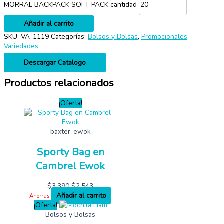
MORRAL BACKPACK SOFT PACK cantidad
Añadir al carrito
SKU:
VA-1119
Categorías:
Bolsos y Bolsas
,
Promocionales
,
Variedades
Descargar Catalogo
Productos relacionados
¡Oferta!
baxter-ewok
Sporty Bag en
Cambrel Ewok
$
3,390
$
2,543
Añadir al carrito
Ahorras
¡Oferta!
Bolsos y Bolsas