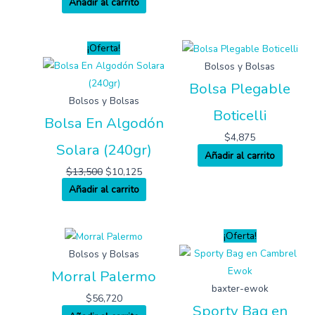
Añadir al carrito
¡Oferta!
Bolsos y Bolsas
Bolsa Plegable
Bolsos y Bolsas
Boticelli
Bolsa En Algodón
$
4,875
Solara (240gr)
Añadir al carrito
$
13,500
$
10,125
Añadir al carrito
¡Oferta!
Bolsos y Bolsas
Morral Palermo
baxter-ewok
$
56,720
Sporty Bag en