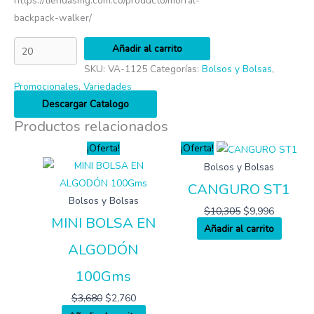
https://tiendasmg.com.co/producto/morral-
backpack-walker/
Añadir al carrito
SKU:
VA-1125
Categorías:
Bolsos y Bolsas
,
Promocionales
,
Variedades
Descargar Catalogo
Productos relacionados
¡Oferta!
¡Oferta!
Bolsos y Bolsas
CANGURO ST1
Bolsos y Bolsas
$
10,305
$
9,996
MINI BOLSA EN
Añadir al carrito
ALGODÓN
100Gms
$
3,680
$
2,760