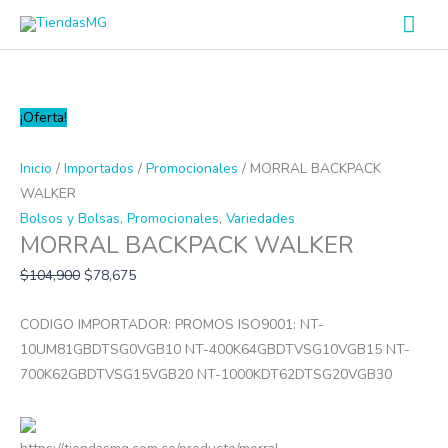
Ir
Men
al
prin
contenido
MORRAL
¡Oferta!
BACKPACK
WALKER
Inicio
/
Importados
/
Promocionales
/ MORRAL BACKPACK
cantidad
WALKER
Bolsos y Bolsas
,
Promocionales
,
Variedades
MORRAL BACKPACK WALKER
$
104,900
$
78,675
CODIGO IMPORTADOR: PROMOS ISO9001: NT-
10UM81GBDTSG0VGB10 NT-400K64GBDTVSG10VGB15 NT-
700K62GBDTVSG15VGB20 NT-1000KDT62DTSG20VGB30