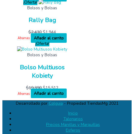
¡Oferta!
Bolsos y Bolsas
Rally Bag
$
2,430
$
1,944
Añadir al carrito
Ahorras
¡Oferta!
Bolsos y Bolsas
Bolso Multiusos
Kobiety
$
19,390
$
15,512
Añadir al carrito
Ahorras
Desarrollado por
Colguia
- Propiedad TiendasMg 2021
Inicio
Talonarios
Precios Manillas y Marquillas
Esferos