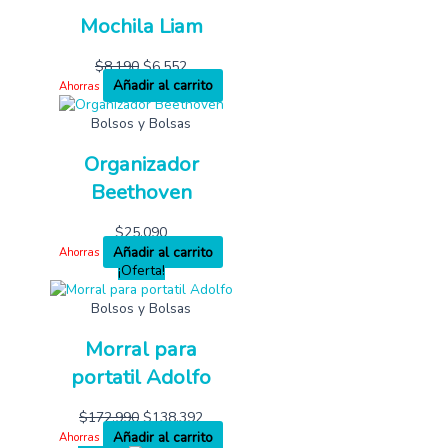
Mochila Liam
$
8,190
$
6,552
Añadir al carrito
Ahorras
Bolsos y Bolsas
Organizador
Beethoven
$
25,090
Añadir al carrito
Ahorras
¡Oferta!
Bolsos y Bolsas
Morral para
portatil Adolfo
$
172,990
$
138,392
Añadir al carrito
Ahorras