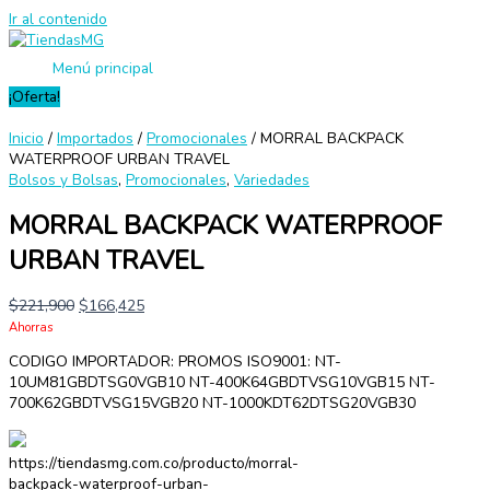
Ir al contenido
Menú principal
¡Oferta!
Inicio
/
Importados
/
Promocionales
/ MORRAL BACKPACK
WATERPROOF URBAN TRAVEL
Bolsos y Bolsas
,
Promocionales
,
Variedades
MORRAL BACKPACK WATERPROOF
URBAN TRAVEL
$
221,900
$
166,425
Ahorras
CODIGO IMPORTADOR: PROMOS ISO9001: NT-
10UM81GBDTSG0VGB10 NT-400K64GBDTVSG10VGB15 NT-
700K62GBDTVSG15VGB20 NT-1000KDT62DTSG20VGB30
https://tiendasmg.com.co/producto/morral-
backpack-waterproof-urban-