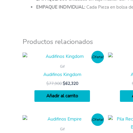
EMPAQUE INDIVIDUAL:
Cada Pieza en bolsa de
Productos relacionados
¡Oferta!
Gif
Audifinos Kingdom
A
$
77,900
$
62,320
Añadir al carrito
¡Oferta!
Gif