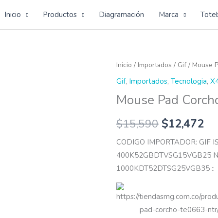
Inicio
Productos
Diagramación
Marca
Tote
Mouse
Inicio
/
Importados
/
Gif
/ Mouse P
Pad
Gif
,
Importados
,
Tecnologia
,
X
Corcho
Mouse Pad Corch
cantidad
$
15,590
$
12,472
CODIGO IMPORTADOR: GIF 
400K52GBDTVSG15VGB25 N
1000KDT52DTSG25VGB35 ::
https://tiendasmg.com.co/pro
pad-corcho-te0663-ntr