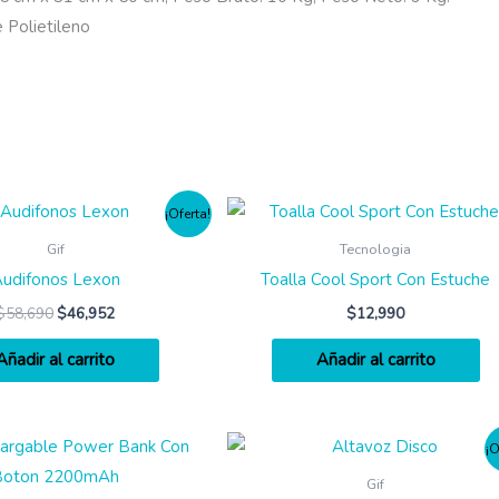
 Polietileno
¡Oferta!
Gif
Tecnologia
udifonos Lexon
Toalla Cool Sport Con Estuche
$
58,690
$
46,952
$
12,990
Añadir al carrito
Añadir al carrito
¡O
Gif