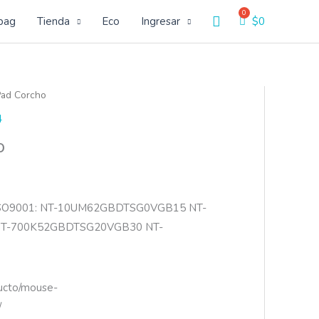
Buscar
bag
Tienda
Eco
Ingresar
$
0
ad Corcho
4
o
ISO9001: NT-10UM62GBDTSG0VGB15 NT-
T-700K52GBDTSG20VGB30 NT-
ducto/mouse-
/