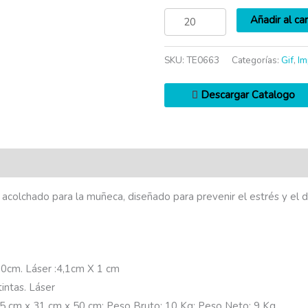
Añadir al car
SKU:
TE0663
Categorías:
Gif
,
Im
Descargar Catalogo
olchado para la muñeca, diseñado para prevenir el estrés y el dol
10cm. Láser :4,1cm X 1 cm
intas. Láser
,5 cm x 31 cm x 50 cm; Peso Bruto: 10 Kg; Peso Neto: 9 Kg.