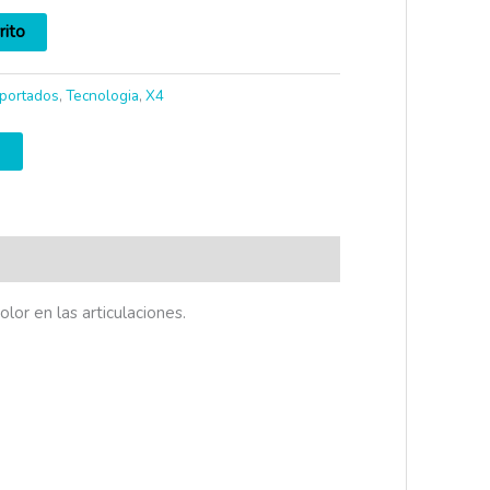
rito
portados
,
Tecnologia
,
X4
or en las articulaciones.