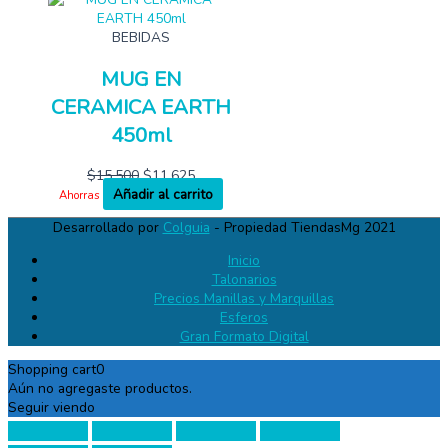
BEBIDAS
MUG EN
CERAMICA EARTH
450ml
$
15,500
$
11,625
Añadir al carrito
Ahorras
Desarrollado por
Colguia
- Propiedad TiendasMg 2021
Inicio
Talonarios
Precios Manillas y Marquillas
Esferos
Gran Formato Digital
Shopping cart
0
Aún no agregaste productos.
Seguir viendo