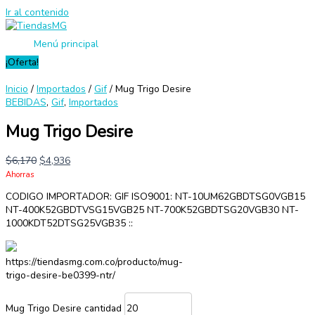
Ir al contenido
Menú principal
¡Oferta!
Inicio
/
Importados
/
Gif
/ Mug Trigo Desire
BEBIDAS
,
Gif
,
Importados
Mug Trigo Desire
$
6,170
$
4,936
Ahorras
CODIGO IMPORTADOR: GIF ISO9001: NT-10UM62GBDTSG0VGB15
NT-400K52GBDTVSG15VGB25 NT-700K52GBDTSG20VGB30 NT-
1000KDT52DTSG25VGB35 ::
https://tiendasmg.com.co/producto/mug-
trigo-desire-be0399-ntr/
Mug Trigo Desire cantidad