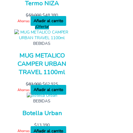
Termo NIZA
$
59,000
$
48,380
Añadir al carrito
Ahorras
¡Oferta!
BEBIDAS
MUG METALICO
CAMPER URBAN
TRAVEL 1100ml
$
83,900
$
62,925
Añadir al carrito
Ahorras
BEBIDAS
Botella Urban
$
13,390
Añadir al carrito
Ahorras