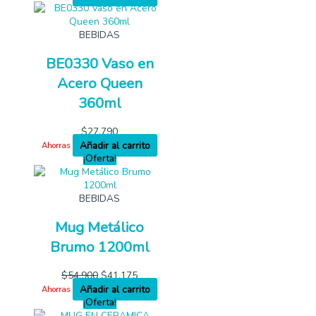
BEBIDAS
BE0330 Vaso en
Acero Queen
360ml
$
27,790
Añadir al carrito
Ahorras
¡Oferta!
BEBIDAS
Mug Metálico
Brumo 1200ml
$
54,900
$
41,175
Añadir al carrito
Ahorras
¡Oferta!