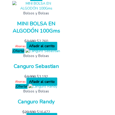
Bolsos y Bolsas
MINI BOLSA EN
ALGODÓN 100Gms
$
3,680
$
2,760
Añadir al carrito
Ahorras
¡Oferta!
Bolsos y Bolsas
Canguro Sebastian
$
3,990
$
3,192
Añadir al carrito
Ahorras
¡Oferta!
Bolsos y Bolsas
Canguro Randy
$
20,590
$
16,472