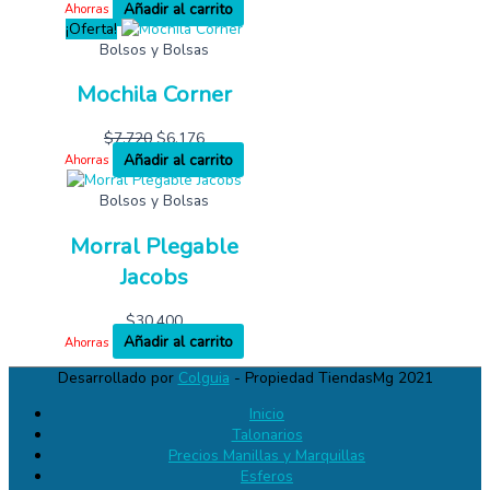
Añadir al carrito
Ahorras
¡Oferta!
Bolsos y Bolsas
Mochila Corner
$
7,720
$
6,176
Añadir al carrito
Ahorras
Bolsos y Bolsas
Morral Plegable
Jacobs
$
30,400
Añadir al carrito
Ahorras
Desarrollado por
Colguia
- Propiedad TiendasMg 2021
Inicio
Talonarios
Precios Manillas y Marquillas
Esferos