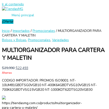
Ir al contenido
Menú principal
¡Oferta!
Inicio
/
Importados
/
Promocionales
/ MULTIORGANIZADOR PARA
CARTERA Y MALETIN
Bolsos y Bolsas
,
Promocionales
,
Variedades
MULTIORGANIZADOR PARA CARTERA
Y MALETIN
$
29,990
$
22,493
Ahorras
CODIGO IMPORTADOR: PROMOS ISO9001: NT-
10UM81GBDTSG0VGB10 NT-400K64GBDTVSG10VGB15 NT-
700K62GBDTVSG15VGB20 NT-1000KDT62DTSG20VGB30
https://tiendasmg.com.co/producto/multiorganizador-
para-cartera-y-maletin/