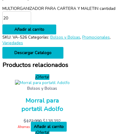
MULTIORGANIZADOR PARA CARTERA Y MALETIN cantidad
Añadir al carrito
SKU:
VA-526
Categorías:
Bolsos y Bolsas
,
Promocionales
,
Variedades
Descargar Catalogo
Productos relacionados
¡Oferta!
Bolsos y Bolsas
Morral para
portatil Adolfo
$
172,990
$
138,392
Añadir al carrito
Ahorras
¡Oferta!