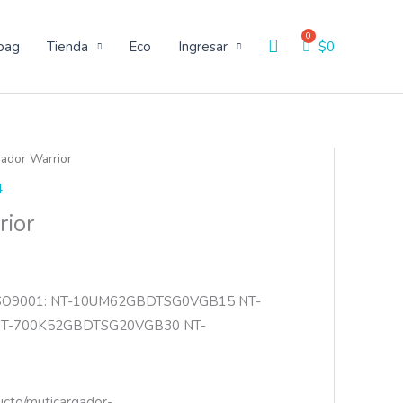
Buscar
bag
Tienda
Eco
Ingresar
$
0
gador Warrior
4
rior
ISO9001: NT-10UM62GBDTSG0VGB15 NT-
T-700K52GBDTSG20VGB30 NT-
ucto/muticargador-