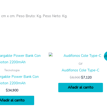
 cm x cm. Peso Bruto: Kg. Peso Neto: Kg.
¡O
Gif
Audifonos Cole Type-C
Tecnologia
argable Power Bank Con
$
8,900
$
7,120
Boton 2200mAh
Añadir al carrito
$
34,900
Añadir al carrito