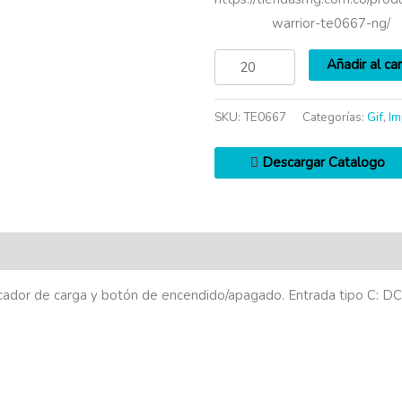
warrior-te0667-ng/
Añadir al car
SKU:
TE0667
Categorías:
Gif
,
Im
Descargar Catalogo
icador de carga y botón de encendido/apagado. Entrada tipo C: D