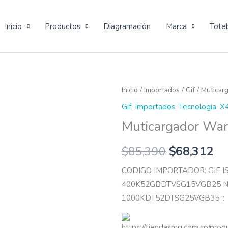
Inicio
Productos
Diagramación
Marca
Tote
Muticargador
Inicio
/
Importados
/
Gif
/ Muticar
Warrior
Gif
,
Importados
,
Tecnologia
,
X
cantidad
Muticargador War
$
85,390
$
68,312
CODIGO IMPORTADOR: GIF 
400K52GBDTVSG15VGB25 N
1000KDT52DTSG25VGB35 ::
https://tiendasmg.com.co/prod