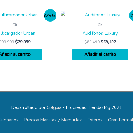
¡Oferta!
¡O
Gif
Gif
lticargador Urban
Audifonos Luxury
$
99,999
$
79,999
$
86,490
$
69,192
Añadir al carrito
Añadir al carrito
Desarrollado por
Colguia
- Propiedad TiendasMg 2021
alonarios
Precios Manillas y Marquillas
Esferos
Gran Format