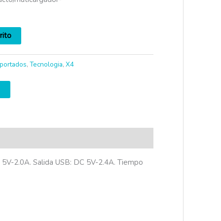
rito
portados
,
Tecnologia
,
X4
C 5V-2.0A. Salida USB: DC 5V-2.4A. Tiempo