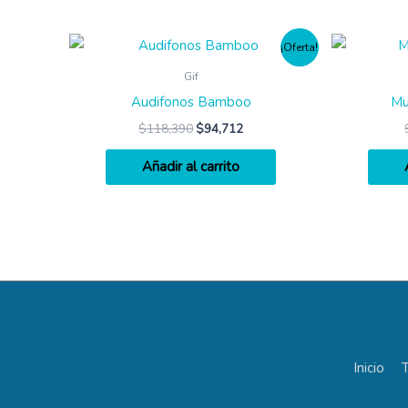
¡Oferta!
Gif
Audifonos Bamboo
Mu
$
118,390
$
94,712
Añadir al carrito
Inicio
T