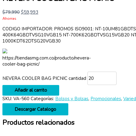
$
79,990
$
59,993
Ahorras
CODIGO IMPORTADOR: PROMOS ISO9001: NT-10UM81GBDT
400K64GBDTVSG10VGB15 NT-700K62GBDTVSG15VGB20 NT
1000KDT62DTSG20VGB30
https://tiendasmg.com.co/producto/nevera-
cooler-bag-picnic/
NEVERA COOLER BAG PICNIC cantidad
Añadir al carrito
SKU:
VA-560
Categorías:
Bolsos y Bolsas
,
Promocionales
,
Varie
Descargar Catalogo
Productos relacionados