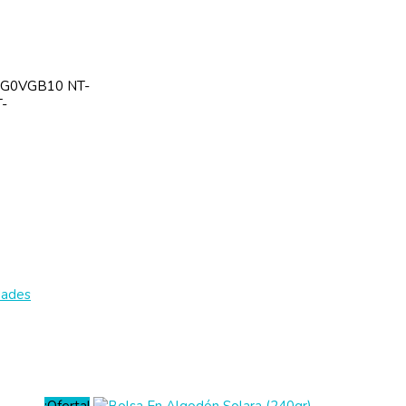
SG0VGB10 NT-
-
dades