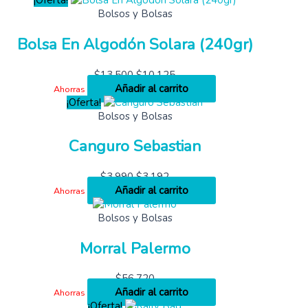
¡Oferta!
Bolsos y Bolsas
Bolsa En Algodón Solara (240gr)
$
13,500
$
10,125
Añadir al carrito
Ahorras
¡Oferta!
Bolsos y Bolsas
Canguro Sebastian
$
3,990
$
3,192
Añadir al carrito
Ahorras
Bolsos y Bolsas
Morral Palermo
$
56,720
Añadir al carrito
Ahorras
¡Oferta!