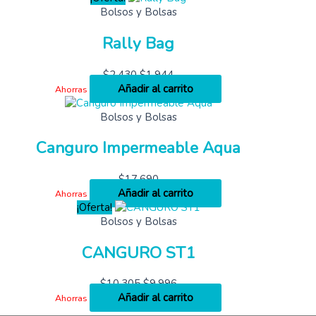
Bolsos y Bolsas
Rally Bag
$
2,430
$
1,944
Añadir al carrito
Ahorras
Bolsos y Bolsas
Canguro Impermeable Aqua
$
17,690
Añadir al carrito
Ahorras
¡Oferta!
Bolsos y Bolsas
CANGURO ST1
$
10,305
$
9,996
Añadir al carrito
Ahorras