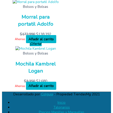
Bolsos y Bolsas
Morral para
portatil Adolfo
$
172,990
$
138,392
Añadir al carrito
Ahorras
¡Oferta!
Bolsos y Bolsas
Mochila Kambrel
Logan
$
3,350
$
2,680
Añadir al carrito
Ahorras
Desarrollado por
Colguia
- Propiedad TiendasMg 2021
Inicio
Talonarios
Precios Manillas y Marquillas