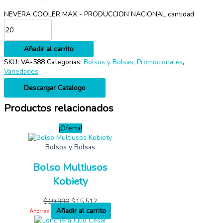
NEVERA COOLER MAX - PRODUCCION NACIONAL cantidad
Añadir al carrito
SKU:
VA-588
Categorías:
Bolsos y Bolsas
,
Promocionales
,
Variedades
Descargar Catalogo
Productos relacionados
¡Oferta!
Bolsos y Bolsas
Bolso Multiusos
Kobiety
$
19,390
$
15,512
Añadir al carrito
Ahorras