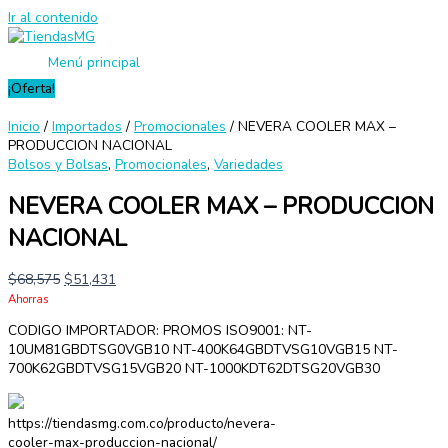
Ir al contenido
Menú principal
¡Oferta!
Inicio
/
Importados
/
Promocionales
/ NEVERA COOLER MAX –
PRODUCCION NACIONAL
Bolsos y Bolsas
,
Promocionales
,
Variedades
NEVERA COOLER MAX – PRODUCCION
NACIONAL
$
68,575
$
51,431
Ahorras
CODIGO IMPORTADOR: PROMOS ISO9001: NT-
10UM81GBDTSG0VGB10 NT-400K64GBDTVSG10VGB15 NT-
700K62GBDTVSG15VGB20 NT-1000KDT62DTSG20VGB30
https://tiendasmg.com.co/producto/nevera-
cooler-max-produccion-nacional/