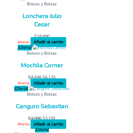
Bolsos y Bolsas
Lonchera Julio
Cesar
$
18,890
Añadir al carrito
Ahorras
¡Oferta!
Bolsos y Bolsas
Mochila Corner
$
7,720
$
6,176
Añadir al carrito
Ahorras
¡Oferta!
Bolsos y Bolsas
Canguro Sebastian
$
3,990
$
3,192
Añadir al carrito
Ahorras
¡Oferta!