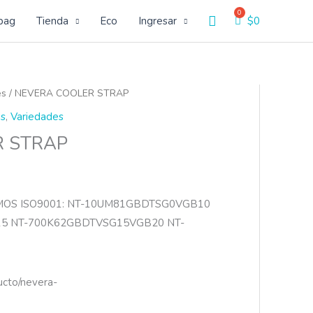
Buscar
bag
Tienda
Eco
Ingresar
$
0
es
/ NEVERA COOLER STRAP
s
,
Variedades
R STRAP
MOS ISO9001: NT-10UM81GBDTSG0VGB10
5 NT-700K62GBDTVSG15VGB20 NT-
ucto/nevera-