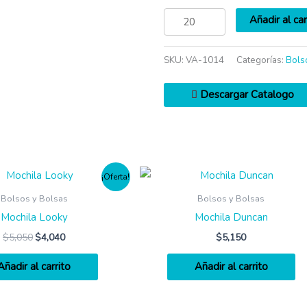
Añadir al car
SKU:
VA-1014
Categorías:
Bols
Descargar Catalogo
¡Oferta!
Bolsos y Bolsas
Bolsos y Bolsas
Mochila Looky
Mochila Duncan
$
5,050
$
4,040
$
5,150
Añadir al carrito
Añadir al carrito