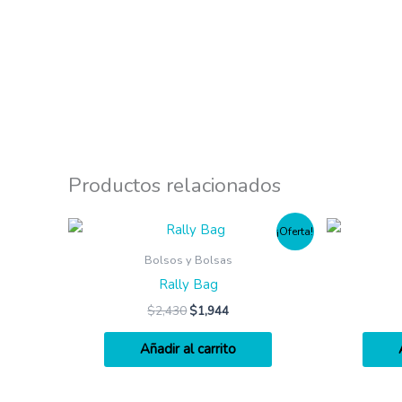
Productos relacionados
¡Oferta!
Bolsos y Bolsas
Rally Bag
$
2,430
$
1,944
Añadir al carrito