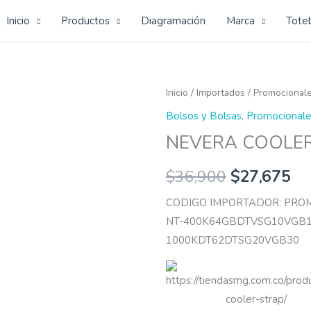
Inicio
Productos
Diagramación
Marca
Tote
NEVERA
Inicio
/
Importados
/
Promocional
COOLER
Bolsos y Bolsas
,
Promocionale
STRAP
NEVERA COOLE
cantidad
$
36,900
$
27,675
CODIGO IMPORTADOR: PRO
NT-400K64GBDTVSG10VGB1
1000KDT62DTSG20VGB30
https://tiendasmg.com.co/prod
cooler-strap/