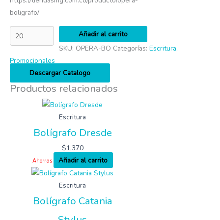
https://tiendasmg.com.co/producto/opera-
boligrafo/
Añadir al carrito
SKU:
OPERA-BO
Categorías:
Escritura
,
Promocionales
Descargar Catalogo
Productos relacionados
Escritura
Bolígrafo Dresde
$
1,370
Añadir al carrito
Ahorras
Escritura
Bolígrafo Catania
Stylus