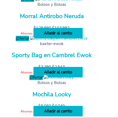
Bolsos y Bolsas
Morral Antirobo Neruda
$
129,990
$
103,992
Añadir al carrito
Ahorras
¡Oferta!
baxter-ewok
Sporty Bag en Cambrel Ewok
$
3,390
$
2,543
Añadir al carrito
Ahorras
¡Oferta!
Bolsos y Bolsas
Mochila Looky
$
5,050
$
4,040
Añadir al carrito
Ahorras