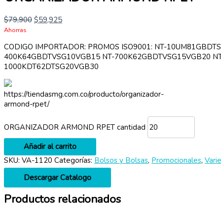
$
79,900
$
59,925
Ahorras
CODIGO IMPORTADOR: PROMOS ISO9001: NT-10UM81GBDT
400K64GBDTVSG10VGB15 NT-700K62GBDTVSG15VGB20 NT
1000KDT62DTSG20VGB30
https://tiendasmg.com.co/producto/organizador-
armond-rpet/
ORGANIZADOR ARMOND RPET cantidad
Añadir al carrito
SKU:
VA-1120
Categorías:
Bolsos y Bolsas
,
Promocionales
,
Vari
Descargar Catalogo
Productos relacionados