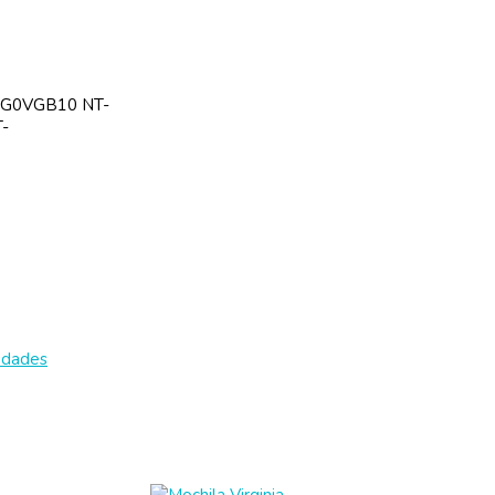
SG0VGB10 NT-
-
edades