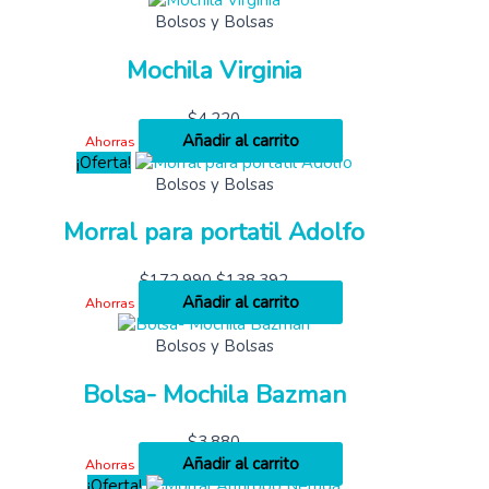
Bolsos y Bolsas
Mochila Virginia
$
4,220
Añadir al carrito
Ahorras
¡Oferta!
Bolsos y Bolsas
Morral para portatil Adolfo
$
172,990
$
138,392
Añadir al carrito
Ahorras
Bolsos y Bolsas
Bolsa- Mochila Bazman
$
3,880
Añadir al carrito
Ahorras
¡Oferta!