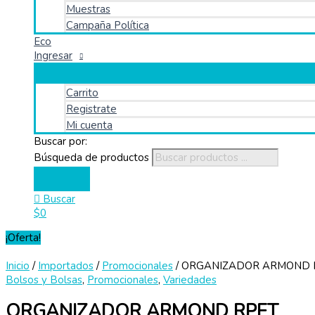
Muestras
Campaña Política
Eco
Ingresar
Carrito
Registrate
Mi cuenta
Buscar por:
Búsqueda de productos
Buscar
$
0
¡Oferta!
Inicio
/
Importados
/
Promocionales
/ ORGANIZADOR ARMOND 
Bolsos y Bolsas
,
Promocionales
,
Variedades
ORGANIZADOR ARMOND RPET