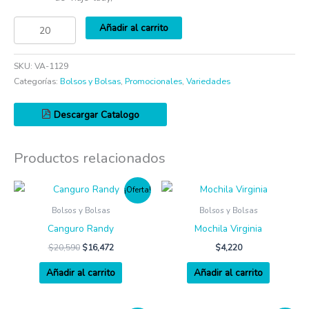
Añadir al carrito
SKU:
VA-1129
Categorías:
Bolsos y Bolsas
,
Promocionales
,
Variedades
Descargar Catalogo
Productos relacionados
¡Oferta!
Bolsos y Bolsas
Bolsos y Bolsas
Canguro Randy
Mochila Virginia
$
20,590
$
16,472
$
4,220
Añadir al carrito
Añadir al carrito