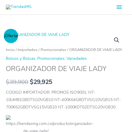
Ir
Men
al
princ
contenido
ORGANIZADOR
¡Oferta!
DE
VIAJE
Inicio
/
Importados
/
Promocionales
/ ORGANIZADOR DE VIAJE LADY
LADY
Bolsos y Bolsas
,
Promocionales
,
Variedades
cantidad
ORGANIZADOR DE VIAJE LADY
$
39,900
$
29,925
CODIGO IMPORTADOR: PROMOS ISO9001: NT-
10UM81GBDTSG0VGB10 NT-400K64GBDTVSG10VGB15 NT-
700K62GBDTVSG15VGB20 NT-1000KDT62DTSG20VGB30
https://tiendasmg.com.co/producto/organizador-
de-viaje-lady/