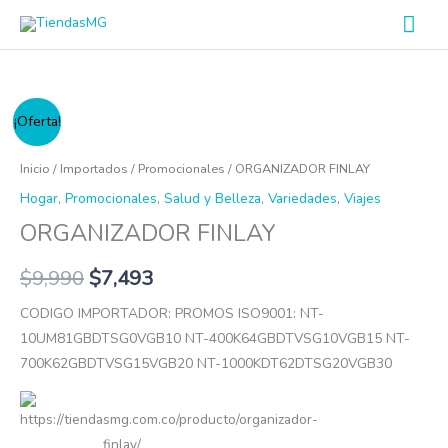
Ir
Men
al
prin
contenido
ORGANIZADOR
¡Oferta!
FINLAY
cantidad
Inicio
/
Importados
/
Promocionales
/ ORGANIZADOR FINLAY
Hogar
,
Promocionales
,
Salud y Belleza
,
Variedades
,
Viajes
ORGANIZADOR FINLAY
$
9,990
$
7,493
CODIGO IMPORTADOR: PROMOS ISO9001: NT-
10UM81GBDTSG0VGB10 NT-400K64GBDTVSG10VGB15 NT-
700K62GBDTVSG15VGB20 NT-1000KDT62DTSG20VGB30
https://tiendasmg.com.co/producto/organizador-
finlay/