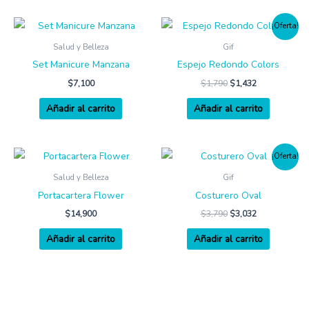
¡Oferta!
Salud y Belleza
Gif
Set Manicure Manzana
Espejo Redondo Colors
$
7,100
$
1,790
$
1,432
Añadir al carrito
Añadir al carrito
¡Oferta!
Salud y Belleza
Gif
Portacartera Flower
Costurero Oval
$
14,900
$
3,790
$
3,032
Añadir al carrito
Añadir al carrito