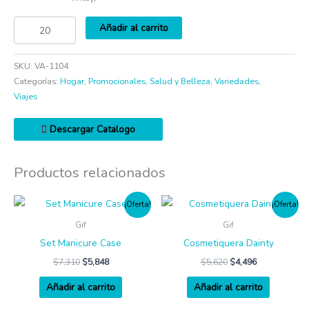
Añadir al carrito
SKU:
VA-1104
Categorías:
Hogar
,
Promocionales
,
Salud y Belleza
,
Variedades
,
Viajes
Descargar Catalogo
Productos relacionados
¡Oferta!
¡Oferta!
Gif
Gif
Set Manicure Case
Cosmetiquera Dainty
$
7,310
$
5,848
$
5,620
$
4,496
Añadir al carrito
Añadir al carrito