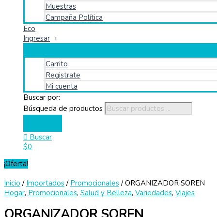
Muestras
Campaña Política
Eco
Ingresar
Carrito
Registrate
Mi cuenta
Buscar por:
Búsqueda de productos
Buscar
$
0
¡Oferta!
Inicio
/
Importados
/
Promocionales
/ ORGANIZADOR SOREN
Hogar
,
Promocionales
,
Salud y Belleza
,
Variedades
,
Viajes
ORGANIZADOR SOREN