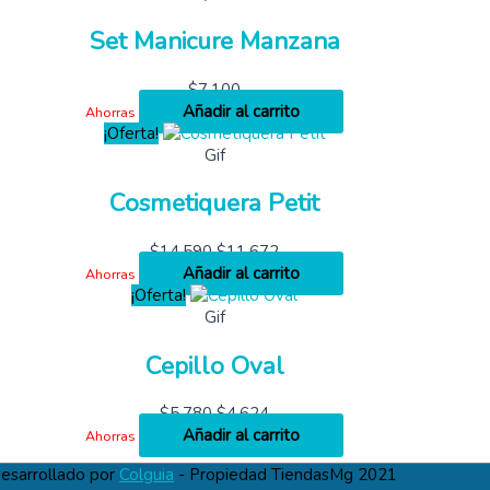
Set Manicure Manzana
$
7,100
Añadir al carrito
Ahorras
¡Oferta!
Gif
Cosmetiquera Petit
$
14,590
$
11,672
Añadir al carrito
Ahorras
¡Oferta!
Gif
Cepillo Oval
$
5,780
$
4,624
Añadir al carrito
Ahorras
esarrollado por
Colguia
- Propiedad TiendasMg 2021