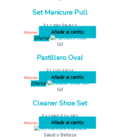
Set Manicure Pull
$
12,390
$
9,912
Añadir al carrito
Ahorras
¡Oferta!
Gif
Pastillero Oval
$
1,030
$
824
Añadir al carrito
Ahorras
¡Oferta!
Gif
Cleaner Shoe Set
$
42,990
$
34,392
Añadir al carrito
Ahorras
Salud y Belleza