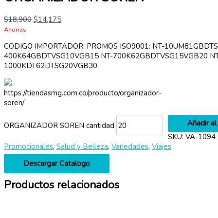
$
18,900
$
14,175
Ahorras
CODIGO IMPORTADOR: PROMOS ISO9001: NT-10UM81GBDT
400K64GBDTVSG10VGB15 NT-700K62GBDTVSG15VGB20 NT
1000KDT62DTSG20VGB30
https://tiendasmg.com.co/producto/organizador-
soren/
Añadir al 
ORGANIZADOR SOREN cantidad
SKU:
VA-1094
Promocionales
,
Salud y Belleza
,
Variedades
,
Viajes
Descargar Catalogo
Productos relacionados