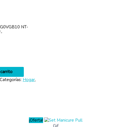
SG0VGB10 NT-
-
carrito
Categorías:
Hogar
,
¡Oferta!
Gif