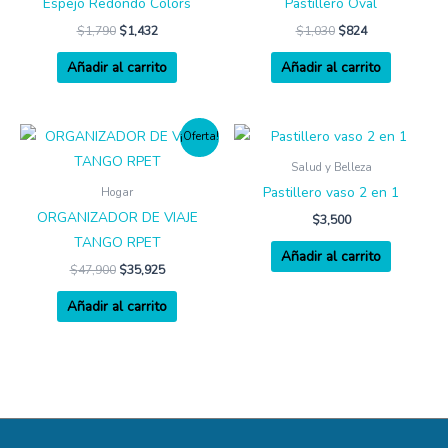
Espejo Redondo Colors
Pastillero Oval
$
1,790
$
1,432
$
1,030
$
824
Añadir al carrito
Añadir al carrito
¡Oferta!
Salud y Belleza
Pastillero vaso 2 en 1
Hogar
ORGANIZADOR DE VIAJE
$
3,500
TANGO RPET
Añadir al carrito
$
47,900
$
35,925
Añadir al carrito