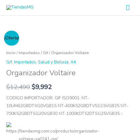
Ir
Men
al
prin
contenido
Organizador
¡Oferta!
Voltaire
cantidad
Inicio
/
Importados
/
Gif
/ Organizador Voltaire
Gif
,
Importados
,
Salud y Belleza
,
X4
Organizador Voltaire
$
12,490
$
9,992
CODIGO IMPORTADOR: GIF ISO9001: NT-
10UM62GBDTSG0VGB15 NT-400K52GBDTVSG15VGB25 NT-
700K52GBDTSG20VGB30 NT-1000KDT52DTSG25VGB35 ::
https://tiendasmg.com.co/producto/organizador-
voltaire-sa0241-ng/