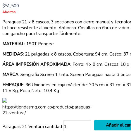
$
51,500
Ahorras
Paraguas 21 x 8 cascos, 3 secciones con cierre manual y tecnol
lo hace resistente al viento. Antibrisa. Costillas en fibra de vidri
con gancho para transportar fácilmente.
MATERIAL:
190T Pongee
MEDIDAS:
21 pulgadas x 8 cascos. Cobertura: 94 cm. Casco: 37 
ÁREA IMPRESIÓN APROXIMADA:
Forro: 4 x 8 cm. Cascos: 18 x
MARCA:
Serigrafía Screen 1 tinta. Screen Paraguas hasta 3 tintas
EMPAQUE:
36 Unidades en caja máster de: 30.5 cm x 31 cm x 31
11.5 Kg; Peso Neto: 10.4 Kg
https://tiendasmg.com.co/producto/paraguas-
21-ventura/
Añadir al car
Paraguas 21 Ventura cantidad