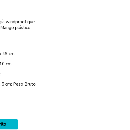
ogía windproof que
o. Mango plástico
x 49 cm.
 10 cm.
.
.5 cm; Peso Bruto:
rito