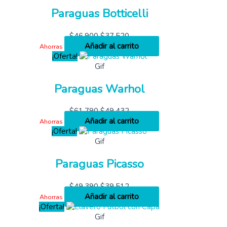
Paraguas Botticelli
$
46,900
$
37,520
Añadir al carrito
Ahorras
¡Oferta!
Gif
Paraguas Warhol
$
61,790
$
49,432
Añadir al carrito
Ahorras
¡Oferta!
Gif
Paraguas Picasso
$
49,390
$
39,512
Añadir al carrito
Ahorras
¡Oferta!
Gif