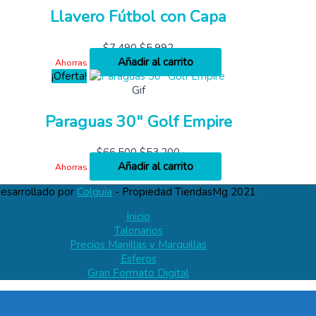
Llavero Fútbol con Capa
$
7,490
$
5,992
Añadir al carrito
Ahorras
¡Oferta!
Gif
Paraguas 30″ Golf Empire
$
66,500
$
53,200
Añadir al carrito
Ahorras
esarrollado por
Colguia
- Propiedad TiendasMg 2021
Inicio
Talonarios
Precios Manillas y Marquillas
Esferos
Gran Formato Digital