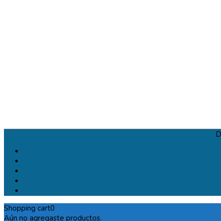
D
Shopping cart
0
Aún no agregaste productos.