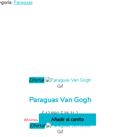
goría:
Paraguas
¡Oferta!
Gif
Paraguas Van Gogh
$
47,890
$
38,312
Añadir al carrito
Ahorras
¡Oferta!
Gif