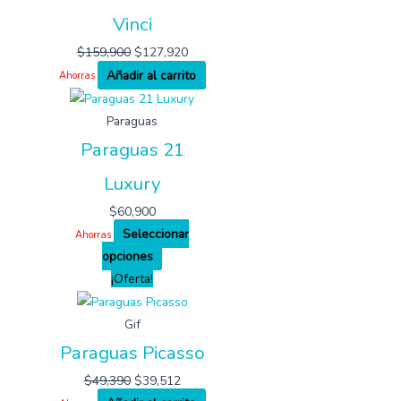
Vinci
$
159,900
$
127,920
Añadir al carrito
Ahorras
Paraguas
Paraguas 21
Luxury
$
60,900
Seleccionar
Ahorras
opciones
¡Oferta!
Gif
Paraguas Picasso
$
49,390
$
39,512