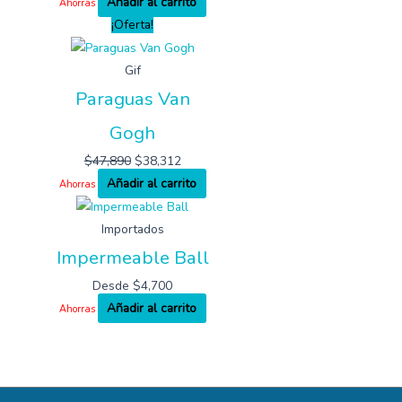
Añadir al carrito
Ahorras
¡Oferta!
Gif
Paraguas Van
Gogh
$
47,890
$
38,312
Añadir al carrito
Ahorras
Importados
Impermeable Ball
Desde
$
4,700
Añadir al carrito
Ahorras