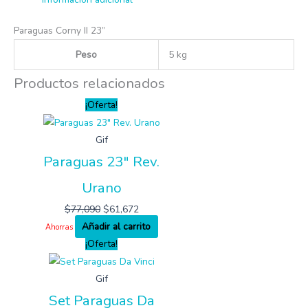
Paraguas Corny II 23”
Peso
5 kg
Productos relacionados
¡Oferta!
Gif
Paraguas 23″ Rev.
Urano
$
77,090
$
61,672
Añadir al carrito
Ahorras
¡Oferta!
Gif
Set Paraguas Da