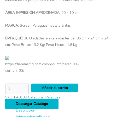
producto
ÁREA IMPRESIÓN APROXIMADA:
20 x 10 cm.
MARCA:
Screen Paraguas hasta 3 tintas.
EMPAQUE:
36 Unidades en caja máster de: 85 cm x 24 cm x 24
cm; Peso Bruto: 13.2 Kg; Peso Neto: 11.6 Kg
https://tiendasmg.com.co/producto/paraguas-
corny-ii-23/
Añadir al carrito
SKU:
PA0138
Categoría:
Paraguas
Descargar Catalogo
Descripción
Información adicional