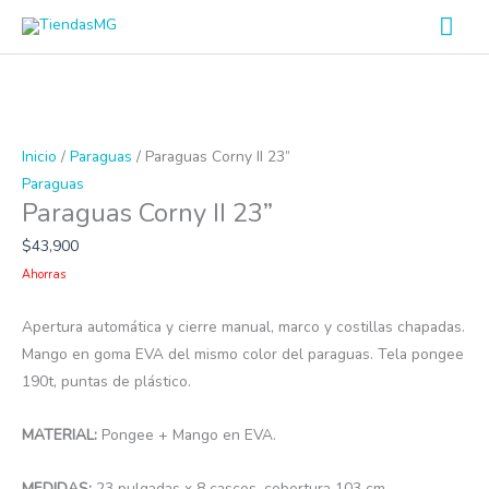
Ir
Men
al
prin
contenido
Paraguas
Este
Corny
producto
Inicio
/
Paraguas
/ Paraguas Corny II 23”
II
tiene
Paraguas
Paraguas Corny II 23”
23”
múltiples
cantidad
variantes.
$
43,900
Las
Ahorras
opciones
se
Apertura automática y cierre manual, marco y costillas chapadas.
pueden
Mango en goma EVA del mismo color del paraguas. Tela pongee
elegir
190t, puntas de plástico.
en
la
MATERIAL:
Pongee + Mango en EVA.
página
de
MEDIDAS:
23 pulgadas x 8 cascos, cobertura 103 cm.