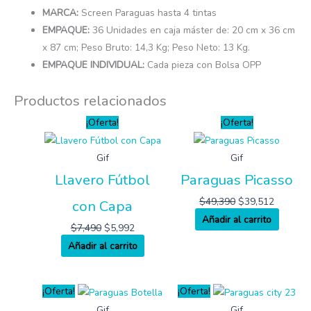
MARCA:
Screen Paraguas hasta 4 tintas
EMPAQUE:
36 Unidades en caja máster de: 20 cm x 36 cm
x 87 cm; Peso Bruto: 14,3 Kg; Peso Neto: 13 Kg.
EMPAQUE INDIVIDUAL:
Cada pieza con Bolsa OPP
Productos relacionados
¡Oferta!
¡Oferta!
Gif
Gif
Llavero Fútbol
Paraguas Picasso
$
49,390
$
39,512
con Capa
Añadir al carrito
$
7,490
$
5,992
Añadir al carrito
¡Oferta!
¡Oferta!
Gif
Gif