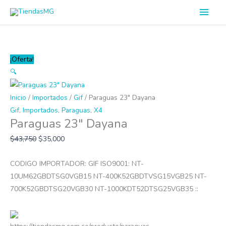
Ir
Men
al
princ
contenido
Paraguas
¡Oferta!
23"
🔍
Dayana
cantidad
Inicio
/
Importados
/
Gif
/ Paraguas 23″ Dayana
Gif
,
Importados
,
Paraguas
,
X4
Paraguas 23″ Dayana
$
43,750
$
35,000
CODIGO IMPORTADOR: GIF ISO9001: NT-
10UM62GBDTSG0VGB15 NT-400K52GBDTVSG15VGB25 NT-
700K52GBDTSG20VGB30 NT-1000KDT52DTSG25VGB35 ::