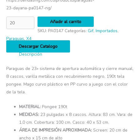
https://tiendasmg.com.co/producto/paraguas-
23-dayana-pa0147-ng/
Añadir al carrito
SKU:
PA0147
Categorías:
Gif
,
Importados
,
Paraguas
,
X4
Descargar Catalogo
Descripción
Paraguas de 23» sistema de apertura automática y cierre manual,
8 cascos, varilla metálica con recubrimiento negro, 190t tela
pongee. Mago curvo plástico en PP curvo a juego con el color
de la tela.
MATERIAL:
Pongee 190t
MEDIDAS:
23 pulgadas x 8 cascos. Altura: 83 cm. Vara: de
1,0 cm. Cobertura: 100 cm. Casco: 40 x 53 cm.
ÁREA DE IMPRESIÓN APROXIMADA:
Screen: 20 cm de
ancho x 15 cm de alto