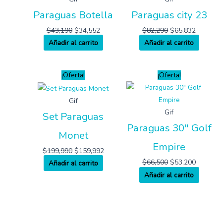
Paraguas Botella
Paraguas city 23
$
43,190
$
34,552
$
82,290
$
65,832
Añadir al carrito
Añadir al carrito
¡Oferta!
¡Oferta!
Gif
Gif
Set Paraguas
Paraguas 30″ Golf
Monet
Empire
$
199,990
$
159,992
$
66,500
$
53,200
Añadir al carrito
Añadir al carrito