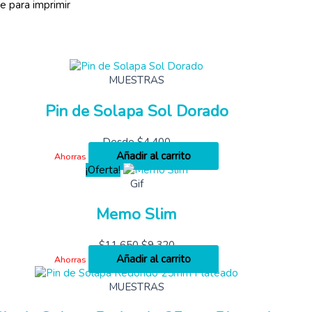
e para imprimir
MUESTRAS
Pin de Solapa Sol Dorado
Desde
$
4,400
Añadir al carrito
Ahorras
¡Oferta!
Gif
Memo Slim
$
11,650
$
9,320
Añadir al carrito
Ahorras
MUESTRAS