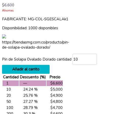
$
6,600
Ahorras
FABRICANTE: MG-COL-SGESCALAk1
Disponibilidad:
1000 disponibles
https://tiendasmg.com.co/producto/pin-
de-solapa-ovalado-dorado/
Pin de Solapa Ovalado Dorado cantidad
Añadir al carrito
Cantidad
Descuento (%)
Precio
1
—
$
6,600
10
24.24 %
$
5,000
20
25.76 %
$
4,900
50
27.27 %
$
4,800
100
28.79 %
$
4,700
200
30.3 %
$
4,600