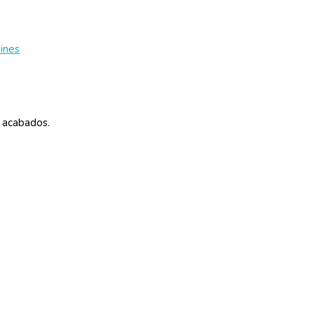
ines
 acabados.