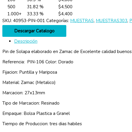
500
31.82 %
$
4,500
1.000+
33.33 %
$
4,400
SKU:
40953-PIN-001
Categorías:
MUESTRAS
,
MUESTRAS303
,
P
Descargar Catalogo
Descripción
Pin de Solapa elaborado en Zamac de Excelente calidad buenos
Referencia: PIN-106 Color: Dorado
Fijacion: Puntilla y Mariposa
Material: Zamac (Metalico)
Marcacion: 27x13mm
Tipo de Marcacion: Resinado
Empaque: Bolsa Plastica a Granel
Tiempo de Produccion: tres dias habiles