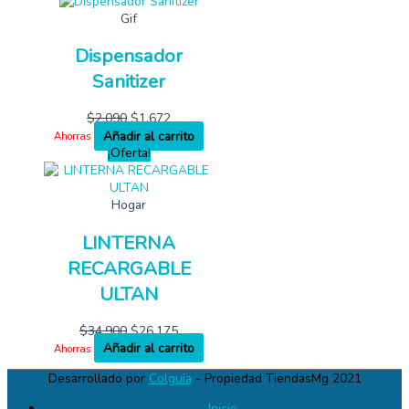
Gif
Dispensador
Sanitizer
$
2,090
$
1,672
Añadir al carrito
Ahorras
¡Oferta!
Hogar
LINTERNA
RECARGABLE
ULTAN
$
34,900
$
26,175
Añadir al carrito
Ahorras
Desarrollado por
Colguia
- Propiedad TiendasMg 2021
Inicio