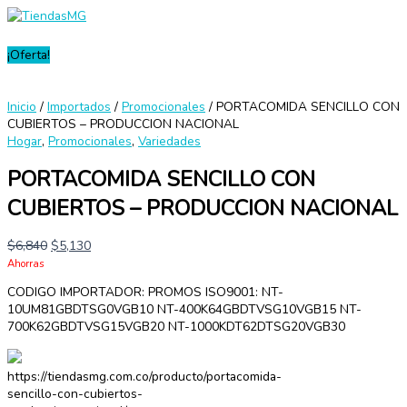
Menú
Ir
PORTACOMIDA
principal
al
SENCILLO
contenido
CON
¡Oferta!
CUBIERTOS
-
PRODUCCION
Inicio
/
Importados
/
Promocionales
/ PORTACOMIDA SENCILLO CON
NACIONAL
CUBIERTOS – PRODUCCION NACIONAL
cantidad
Hogar
,
Promocionales
,
Variedades
PORTACOMIDA SENCILLO CON
CUBIERTOS – PRODUCCION NACIONAL
$
6,840
$
5,130
Ahorras
CODIGO IMPORTADOR: PROMOS ISO9001: NT-
10UM81GBDTSG0VGB10 NT-400K64GBDTVSG10VGB15 NT-
700K62GBDTVSG15VGB20 NT-1000KDT62DTSG20VGB30
https://tiendasmg.com.co/producto/portacomida-
sencillo-con-cubiertos-