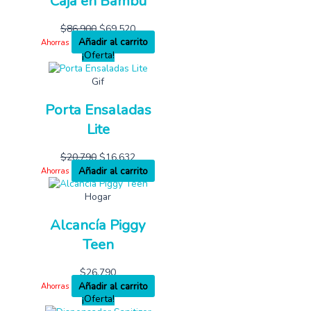
Caja en Bambú
$
86,900
$
69,520
Añadir al carrito
Ahorras
¡Oferta!
Gif
Porta Ensaladas
Lite
$
20,790
$
16,632
Añadir al carrito
Ahorras
Hogar
Alcancía Piggy
Teen
$
26,790
Añadir al carrito
Ahorras
¡Oferta!