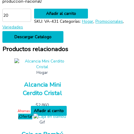
produccion-nacional/
Añadir al carrito
SKU:
VA-431
Categorías:
Hogar
,
Promocionales
,
Variedades
Descargar Catalogo
Productos relacionados
Hogar
Alcancia Mini
Cerdito Cristal
$
2,860
Añadir al carrito
Ahorras
¡Oferta!
Gif