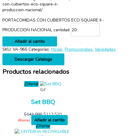
con-cubiertos-eco-square-ii-
produccion-nacional/
PORTACOMIDAS CON CUBIERTOS ECO SQUARE II -
PRODUCCION NACIONAL cantidad
Añadir al carrito
SKU:
VA-965
Categorías:
Hogar
,
Promocionales
,
Variedades
Descargar Catalogo
Productos relacionados
¡Oferta!
Gif
Set BBQ
$
141,900
$
113,520
Añadir al carrito
Ahorras
¡Oferta!