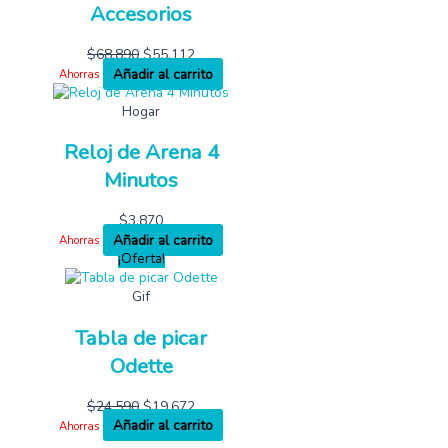
Accesorios
$
68,890
$
55,112
Añadir al carrito
Ahorras
Hogar
Reloj de Arena 4
Minutos
$
3,870
Añadir al carrito
Ahorras
¡Oferta!
Gif
Tabla de picar
Odette
$
24,590
$
19,672
Añadir al carrito
Ahorras