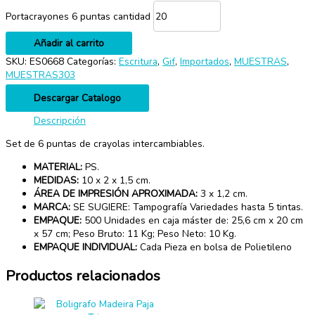
Portacrayones 6 puntas cantidad
Añadir al carrito
SKU:
ES0668
Categorías:
Escritura
,
Gif
,
Importados
,
MUESTRAS
,
MUESTRAS303
Descargar Catalogo
Descripción
Set de 6 puntas de crayolas intercambiables.
MATERIAL:
PS.
MEDIDAS:
10 x 2 x 1,5 cm.
ÁREA DE IMPRESIÓN APROXIMADA:
3 x 1,2 cm.
MARCA:
SE SUGIERE: Tampografía Variedades hasta 5 tintas.
EMPAQUE:
500 Unidades en caja máster de: 25,6 cm x 20 cm
x 57 cm; Peso Bruto: 11 Kg; Peso Neto: 10 Kg.
EMPAQUE INDIVIDUAL:
Cada Pieza en bolsa de Polietileno
Productos relacionados