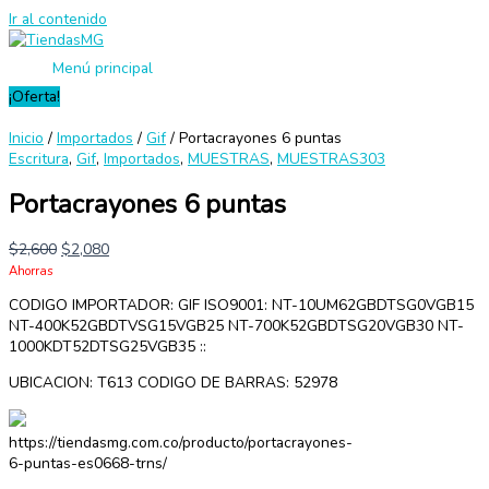
Ir al contenido
Menú principal
¡Oferta!
Inicio
/
Importados
/
Gif
/ Portacrayones 6 puntas
Escritura
,
Gif
,
Importados
,
MUESTRAS
,
MUESTRAS303
Portacrayones 6 puntas
$
2,600
$
2,080
Ahorras
CODIGO IMPORTADOR: GIF ISO9001: NT-10UM62GBDTSG0VGB15
NT-400K52GBDTVSG15VGB25 NT-700K52GBDTSG20VGB30 NT-
1000KDT52DTSG25VGB35 ::
UBICACION: T613 CODIGO DE BARRAS: 52978
https://tiendasmg.com.co/producto/portacrayones-
6-puntas-es0668-trns/