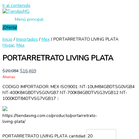
Ir al contenido
Menú principal
¡Oferta!
Inicio
/
Importados
/
Mex
/ PORTARRETRATO LIVING PLATA
Hogar
,
Mex
PORTARRETRATO LIVING PLATA
$
20,084
$
16,469
Ahorras
CODIGO IMPORTADOR: MEX ISO9001: NT-10UM84GBDTSG0VGB4
NT-400K84GBDTVSG0VGB7 NT-700K84GBDTVSG3VGB12 NT-
1000KDT84DTVSG7VGB17 ::
https://tiendasmg.com.co/producto/portarretrato-
living-plata/
PORTARRETRATO LIVING PLATA cantidad