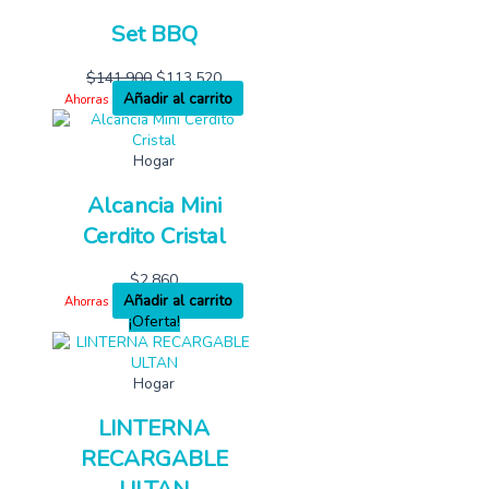
Set BBQ
$
141,900
$
113,520
Añadir al carrito
Ahorras
Hogar
Alcancia Mini
Cerdito Cristal
$
2,860
Añadir al carrito
Ahorras
¡Oferta!
Hogar
LINTERNA
RECARGABLE
ULTAN