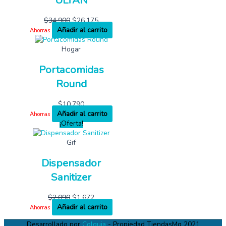
$
34,900
$
26,175
Añadir al carrito
Ahorras
Hogar
Portacomidas
Round
$
10,790
Añadir al carrito
Ahorras
¡Oferta!
Gif
Dispensador
Sanitizer
$
2,090
$
1,672
Añadir al carrito
Ahorras
Desarrollado por
Colguia
- Propiedad TiendasMg 2021