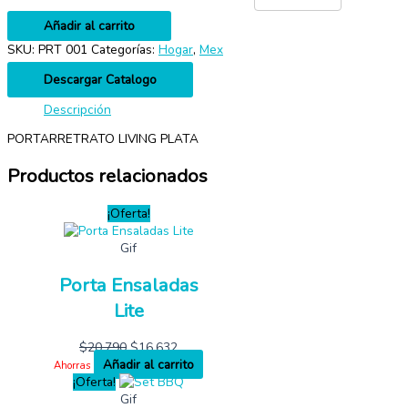
Añadir al carrito
SKU:
PRT 001
Categorías:
Hogar
,
Mex
Descargar Catalogo
Descripción
PORTARRETRATO LIVING PLATA
Productos relacionados
¡Oferta!
Gif
Porta Ensaladas
Lite
$
20,790
$
16,632
Añadir al carrito
Ahorras
¡Oferta!
Gif