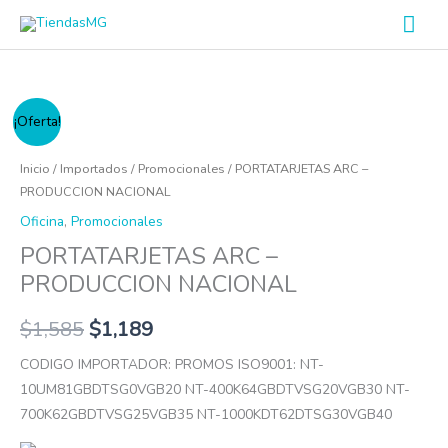
Ir
Men
al
prin
contenido
PORTATARJETAS
¡Oferta!
ARC
-
Inicio
/
Importados
/
Promocionales
/ PORTATARJETAS ARC –
PRODUCCION
PRODUCCION NACIONAL
NACIONAL
Oficina
,
Promocionales
cantidad
PORTATARJETAS ARC –
PRODUCCION NACIONAL
$
1,585
$
1,189
CODIGO IMPORTADOR: PROMOS ISO9001: NT-
10UM81GBDTSG0VGB20 NT-400K64GBDTVSG20VGB30 NT-
700K62GBDTVSG25VGB35 NT-1000KDT62DTSG30VGB40