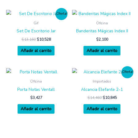
¡Oferta!
Gif
Oficina
Set De Escritorio Jar
Banderitas Mágicas Index II
$
13,160
$
10,528
$
2,100
Añadir al carrito
Añadir al carrito
¡Oferta!
Oficina
Importados
Porta Notas Ventall
Alcancia Elefante 2-1
$
3,427
$
14,460
$
10,845
Añadir al carrito
Añadir al carrito