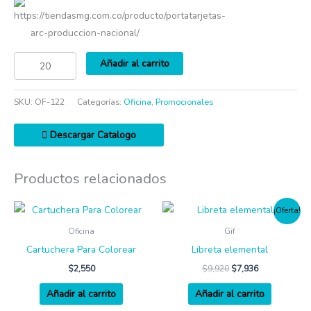
https://tiendasmg.com.co/producto/portatarjetas-
arc-produccion-nacional/
Añadir al carrito
SKU:
OF-122
Categorías:
Oficina
,
Promocionales
Descargar Catalogo
Productos relacionados
¡Oferta!
Oficina
Gif
Cartuchera Para Colorear
Libreta elemental
$
2,550
$
9,920
$
7,936
Añadir al carrito
Añadir al carrito