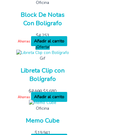
Oficina
Block De Notas
Con Boligrafo
$
4,253
Añadir al carrito
Ahorras
¡Oferta!
Gif
Libreta Clip con
Bolígrafo
$
7,100
$
5,680
Añadir al carrito
Ahorras
Oficina
Memo Cube
$
19,941