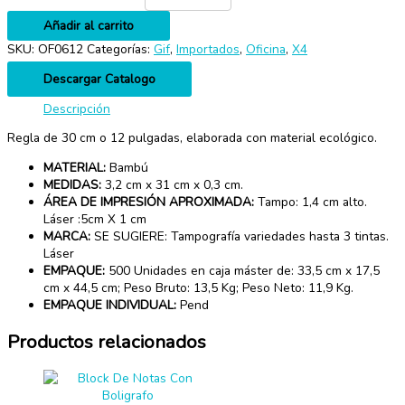
Añadir al carrito
SKU:
OF0612
Categorías:
Gif
,
Importados
,
Oficina
,
X4
Descargar Catalogo
Descripción
Regla de 30 cm o 12 pulgadas, elaborada con material ecológico.
MATERIAL:
Bambú
MEDIDAS:
3,2 cm x 31 cm x 0,3 cm.
ÁREA DE IMPRESIÓN APROXIMADA:
Tampo: 1,4 cm alto.
Láser :5cm X 1 cm
MARCA:
SE SUGIERE: Tampografía variedades hasta 3 tintas.
Láser
EMPAQUE:
500 Unidades en caja máster de: 33,5 cm x 17,5
cm x 44,5 cm; Peso Bruto: 13,5 Kg; Peso Neto: 11,9 Kg.
EMPAQUE INDIVIDUAL:
Pend
Productos relacionados