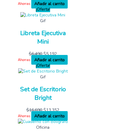
Añadir al carrito
Ahorras
¡Oferta!
Gif
Libreta Ejecutiva
Mini
$
6,490
$
5,192
Añadir al carrito
Ahorras
¡Oferta!
Gif
Set de Escritorio
Bright
$
16,690
$
13,352
Añadir al carrito
Ahorras
Oficina