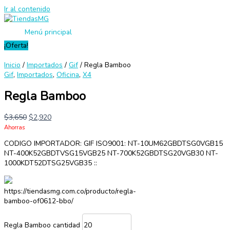
Ir al contenido
Menú principal
¡Oferta!
Inicio
/
Importados
/
Gif
/ Regla Bamboo
Gif
,
Importados
,
Oficina
,
X4
Regla Bamboo
$
3,650
$
2,920
Ahorras
CODIGO IMPORTADOR: GIF ISO9001: NT-10UM62GBDTSG0VGB15
NT-400K52GBDTVSG15VGB25 NT-700K52GBDTSG20VGB30 NT-
1000KDT52DTSG25VGB35 ::
https://tiendasmg.com.co/producto/regla-
bamboo-of0612-bbo/
Regla Bamboo cantidad