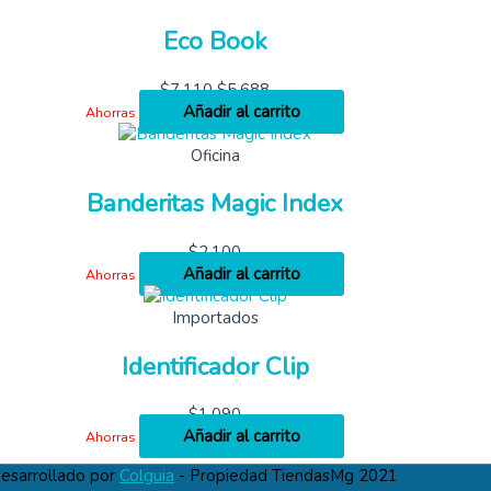
Eco Book
$
7,110
$
5,688
Añadir al carrito
Ahorras
Oficina
Banderitas Magic Index
$
2,100
Añadir al carrito
Ahorras
Importados
Identificador Clip
$
1,090
Añadir al carrito
Ahorras
esarrollado por
Colguia
- Propiedad TiendasMg 2021