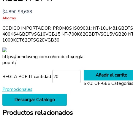
$
4,890
$
3,668
Ahorras
CODIGO IMPORTADOR: PROMOS ISO9001: NT-10UM81GBDT
400K64GBDTVSG10VGB15 NT-700K62GBDTVSG15VGB20 NT
1000KDT62DTSG20VGB30
https://tiendasmg.com.co/producto/regla-
pop-it/
Añadir al carrito
REGLA POP IT cantidad
SKU:
OF-665
Categoría
Promocionales
Descargar Catalogo
Productos relacionados