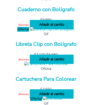
Cuaderno con Bolígrafo
$
9,990
Añadir al carrito
Ahorras
¡Oferta!
Gif
Libreta Clip con Bolígrafo
$
7,100
$
5,680
Añadir al carrito
Ahorras
Oficina
Cartuchera Para Colorear
$
2,550
Añadir al carrito
Ahorras
¡Oferta!
Gif