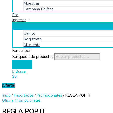
Muestras
Campaña Política
Eco
Ingresar
Carrito
Registrate
Mi cuenta
Buscar por:
Búsqueda de productos
Buscar
$
0
¡Oferta!
Inicio
/
Importados
/
Promocionales
/ REGLA POP IT
Oficina
,
Promocionales
REGLA POP IT