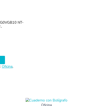
SG0VGB10 NT-
-
s:
Oficina
,
Oficina