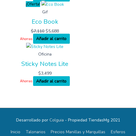
¡Oferta!
Gif
Eco Book
$
7,110
$
5,688
Añadir al carrito
Ahorras
Oficina
Sticky Notes Lite
$
3,499
Añadir al carrito
Ahorras
Desarrollado por
Colguia
- Propiedad TiendasMg 2021
Inicio
Talonarios
Precios Manillas y Marquillas
Esferos