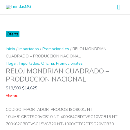
Ir
Men
al
prin
contenido
RELOJ
¡Oferta!
MONDRIAN
CUADRADO
Inicio
/
Importados
/
Promocionales
/ RELOJ MONDRIAN
-
CUADRADO – PRODUCCION NACIONAL
PRODUCCION
Hogar
,
Importados
,
Oficina
,
Promocionales
RELOJ MONDRIAN CUADRADO –
NACIONAL
cantidad
PRODUCCION NACIONAL
$
19,500
$
14,625
Ahorras
CODIGO IMPORTADOR: PROMOS ISO9001: NT-
10UM81GBDTSG0VGB10 NT-400K64GBDTVSG10VGB15 NT-
700K62GBDTVSG15VGB20 NT-1000KDT62DTSG20VGB30