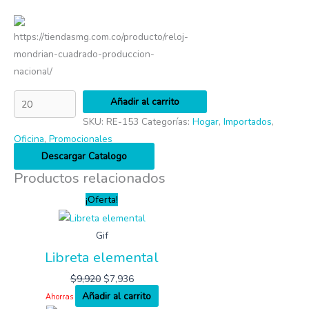
https://tiendasmg.com.co/producto/reloj-
mondrian-cuadrado-produccion-
nacional/
Añadir al carrito
SKU:
RE-153
Categorías:
Hogar
,
Importados
,
Oficina
,
Promocionales
Descargar Catalogo
Productos relacionados
¡Oferta!
Gif
Libreta elemental
$
9,920
$
7,936
Añadir al carrito
Ahorras