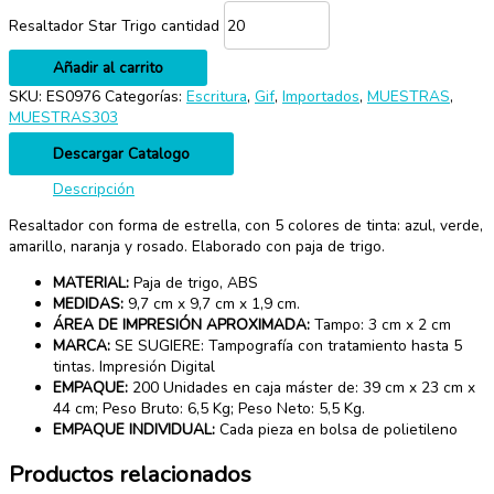
Resaltador Star Trigo cantidad
Añadir al carrito
SKU:
ES0976
Categorías:
Escritura
,
Gif
,
Importados
,
MUESTRAS
,
MUESTRAS303
Descargar Catalogo
Descripción
Resaltador con forma de estrella, con 5 colores de tinta: azul, verde,
amarillo, naranja y rosado. Elaborado con paja de trigo.
MATERIAL:
Paja de trigo, ABS
MEDIDAS:
9,7 cm x 9,7 cm x 1,9 cm.
ÁREA DE IMPRESIÓN APROXIMADA:
Tampo: 3 cm x 2 cm
MARCA:
SE SUGIERE: Tampografía con tratamiento hasta 5
tintas. Impresión Digital
EMPAQUE:
200 Unidades en caja máster de: 39 cm x 23 cm x
44 cm; Peso Bruto: 6,5 Kg; Peso Neto: 5,5 Kg.
EMPAQUE INDIVIDUAL:
Cada pieza en bolsa de polietileno
Productos relacionados