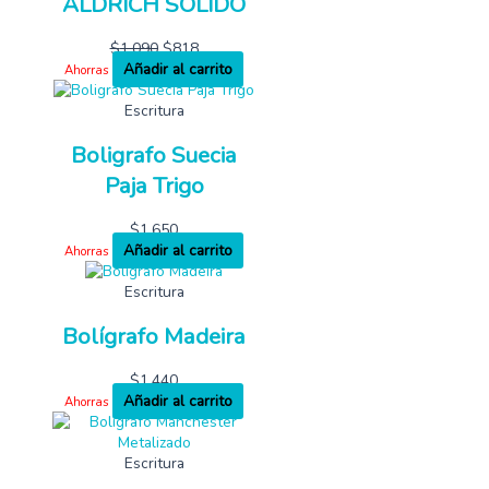
ALDRICH SOLIDO
$
1,090
$
818
Añadir al carrito
Ahorras
Escritura
Boligrafo Suecia
Paja Trigo
$
1,650
Añadir al carrito
Ahorras
Escritura
Bolígrafo Madeira
$
1,440
Añadir al carrito
Ahorras
Escritura