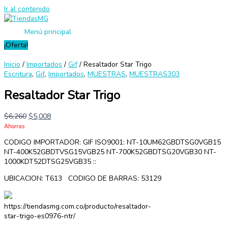
Ir al contenido
Menú principal
¡Oferta!
Inicio
/
Importados
/
Gif
/ Resaltador Star Trigo
Escritura
,
Gif
,
Importados
,
MUESTRAS
,
MUESTRAS303
Resaltador Star Trigo
$
6,260
$
5,008
Ahorras
CODIGO IMPORTADOR: GIF ISO9001: NT-10UM62GBDTSG0VGB15
NT-400K52GBDTVSG15VGB25 NT-700K52GBDTSG20VGB30 NT-
1000KDT52DTSG25VGB35 ::
UBICACION: T613 CODIGO DE BARRAS: 53129
https://tiendasmg.com.co/producto/resaltador-
star-trigo-es0976-ntr/