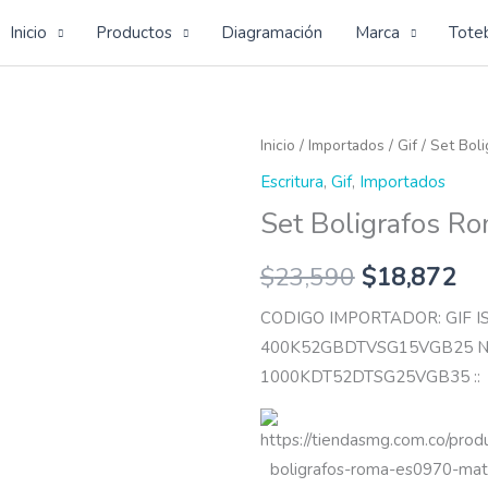
Inicio
Productos
Diagramación
Marca
Tote
Set
Inicio
/
Importados
/
Gif
/ Set Bol
Boligrafos
Escritura
,
Gif
,
Importados
Roma
Set Boligrafos R
cantidad
$
23,590
$
18,872
CODIGO IMPORTADOR: GIF 
400K52GBDTVSG15VGB25 N
1000KDT52DTSG25VGB35 ::
https://tiendasmg.com.co/prod
boligrafos-roma-es0970-mat