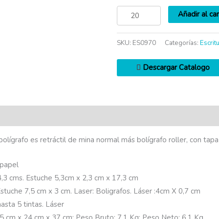
Añadir al car
SKU:
ES0970
Categorías:
Escrit
Descargar Catalogo
olígrafo es retráctil de mina normal más bolígrafo roller, con tapa 
 papel
4,3 cms. Estuche 5,3cm x 2,3 cm x 17,3 cm
stuche 7,5 cm x 3 cm. Laser: Boligrafos. Láser :4cm X 0,7 cm
sta 5 tintas. Láser
5 cm x 24 cm x 37 cm; Peso Bruto: 7,1 Kg; Peso Neto: 6,1 Kg.