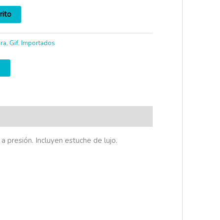
rito
ura
,
Gif
,
Importados
a presión. Incluyen estuche de lujo.