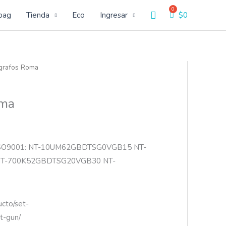
Buscar
bag
Tienda
Eco
Ingresar
$
0
igrafos Roma
oma
ISO9001: NT-10UM62GBDTSG0VGB15 NT-
T-700K52GBDTSG20VGB30 NT-
ucto/set-
t-gun/