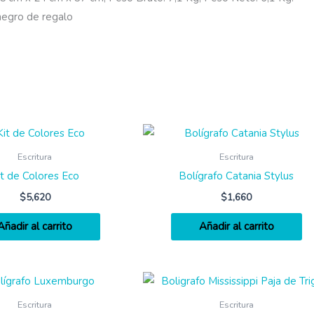
negro de regalo
Escritura
Escritura
it de Colores Eco
Bolígrafo Catania Stylus
$
5,620
$
1,660
Añadir al carrito
Añadir al carrito
Escritura
Escritura