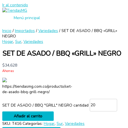
Ir al contenido
Menú principal
Inicio
/
Importados
/
Variedades
/ SET DE ASADO / BBQ «GRILL»
NEGRO
Hogar
,
Sur
,
Variedades
SET DE ASADO / BBQ «GRILL» NEGRO
$
34,628
Ahorras
https://tiendasmg.com.co/producto/set-
de-asado-bbq-grill-negro/
SET DE ASADO / BBQ "GRILL" NEGRO cantidad
Añadir al carrito
SKU:
T416
Categorías:
Hogar
,
Sur
,
Variedades