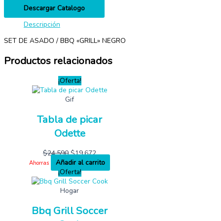
Descargar Catalogo
Descripción
SET DE ASADO / BBQ «GRILL» NEGRO
Productos relacionados
¡Oferta!
Gif
Tabla de picar
Odette
$
24,590
$
19,672
Añadir al carrito
Ahorras
¡Oferta!
Hogar
Bbq Grill Soccer