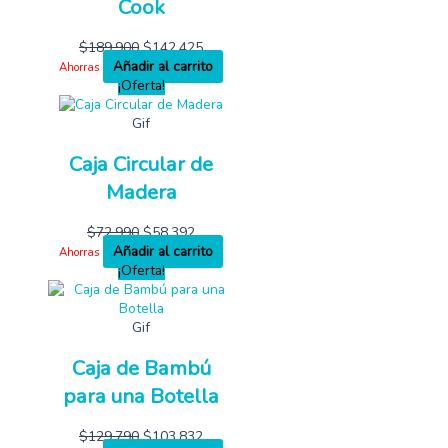
Cook
$
189,900
$
142,425
Añadir al carrito
Ahorras
¡Oferta!
Gif
Caja Circular de
Madera
$
72,990
$
58,392
Añadir al carrito
Ahorras
¡Oferta!
Gif
Caja de Bambú
para una Botella
$
129,790
$
103,832