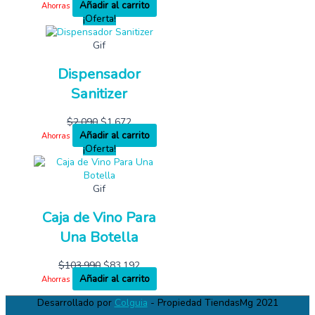
Añadir al carrito
Ahorras
¡Oferta!
Gif
Dispensador
Sanitizer
$
2,090
$
1,672
Añadir al carrito
Ahorras
¡Oferta!
Gif
Caja de Vino Para
Una Botella
$
103,990
$
83,192
Añadir al carrito
Ahorras
Desarrollado por
Colguia
- Propiedad TiendasMg 2021