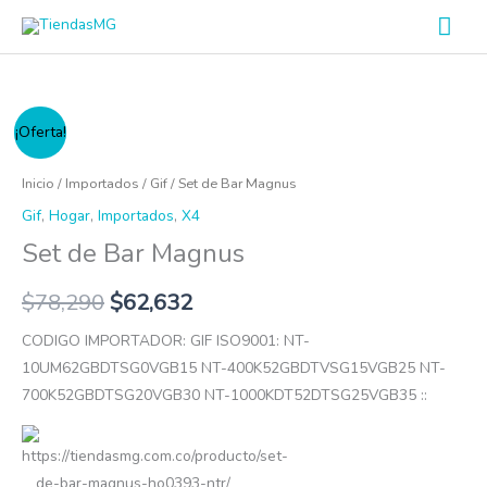
Ir
Men
al
prin
contenido
Set
¡Oferta!
de
Bar
Inicio
/
Importados
/
Gif
/ Set de Bar Magnus
Magnus
Gif
,
Hogar
,
Importados
,
X4
cantidad
Set de Bar Magnus
$
78,290
$
62,632
CODIGO IMPORTADOR: GIF ISO9001: NT-
10UM62GBDTSG0VGB15 NT-400K52GBDTVSG15VGB25 NT-
700K52GBDTSG20VGB30 NT-1000KDT52DTSG25VGB35 ::
https://tiendasmg.com.co/producto/set-
de-bar-magnus-ho0393-ntr/