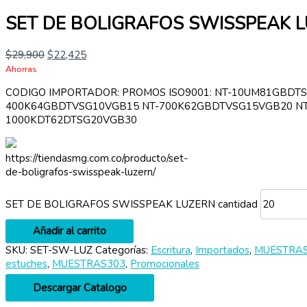
SET DE BOLIGRAFOS SWISSPEAK 
$
29,900
$
22,425
Ahorras
CODIGO IMPORTADOR: PROMOS ISO9001: NT-10UM81GBDT
400K64GBDTVSG10VGB15 NT-700K62GBDTVSG15VGB20 NT
1000KDT62DTSG20VGB30
https://tiendasmg.com.co/producto/set-
de-boligrafos-swisspeak-luzern/
SET DE BOLIGRAFOS SWISSPEAK LUZERN cantidad
Añadir al carrito
SKU:
SET-SW-LUZ
Categorías:
Escritura
,
Importados
,
MUESTRA
estuches
,
MUESTRAS303
,
Promocionales
Descargar Catalogo