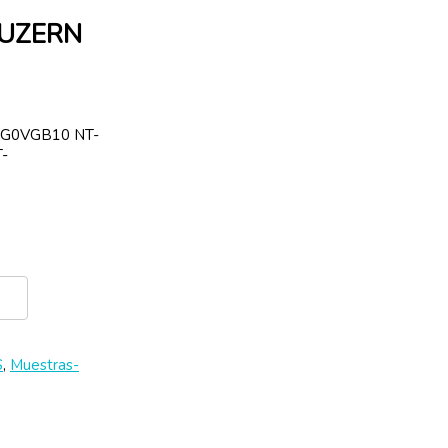
LUZERN
SG0VGB10 NT-
-
S
,
Muestras-