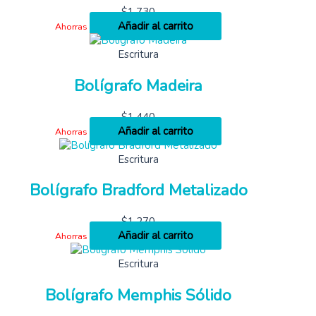
$
1,730
Añadir al carrito
Ahorras
Escritura
Bolígrafo Madeira
$
1,440
Añadir al carrito
Ahorras
Escritura
Bolígrafo Bradford Metalizado
$
1,270
Añadir al carrito
Ahorras
Escritura
Bolígrafo Memphis Sólido