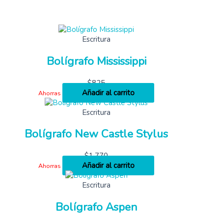
Escritura
Bolígrafo Mississippi
$
825
Añadir al carrito
Ahorras
Escritura
Bolígrafo New Castle Stylus
$
1,770
Añadir al carrito
Ahorras
Escritura
Bolígrafo Aspen